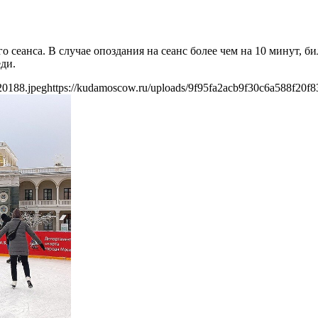
о сеанса. В случае опоздания на сеанс более чем на 10 минут, 
ди.
20188.jpeg
https://kudamoscow.ru/uploads/9f95fa2acb9f30c6a588f20f