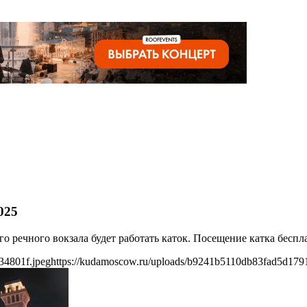
025
ого речного вокзала будет работать каток. Посещение катка бес
34801f.jpeg
https://kudamoscow.ru/uploads/b9241b5110db83fad5d179