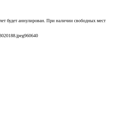
билет будет аннулирован. При наличии свободных мест
83020188.jpeg
960
640