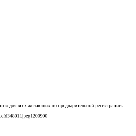
платно для всех желающих по предварительной регистрации.
1cfd34801f.jpeg
1200
900