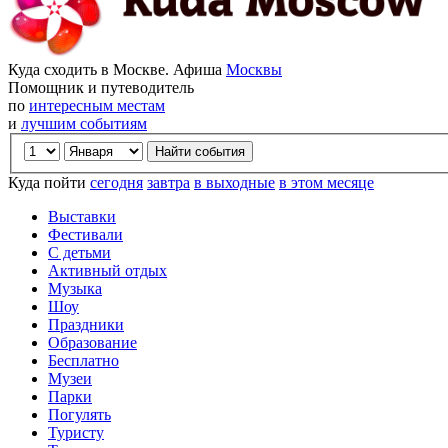
Куда сходить в Москве. Афиша
Москвы
Помощник и путеводитель
по
интересным местам
и
лучшим событиям
Куда пойти
сегодня
завтра
в выходные
в этом месяце
Выставки
Фестивали
С детьми
Активный отдых
Музыка
Шоу
Праздники
Образование
Бесплатно
Музеи
Парки
Погулять
Туристу