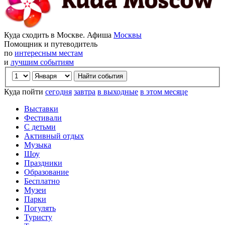
Куда сходить в Москве. Афиша
Москвы
Помощник и путеводитель
по
интересным местам
и
лучшим событиям
Куда пойти
сегодня
завтра
в выходные
в этом месяце
Выставки
Фестивали
С детьми
Активный отдых
Музыка
Шоу
Праздники
Образование
Бесплатно
Музеи
Парки
Погулять
Туристу