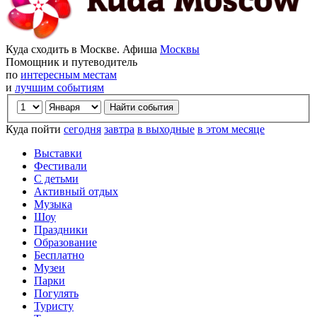
Куда сходить в Москве. Афиша
Москвы
Помощник и путеводитель
по
интересным местам
и
лучшим событиям
Куда пойти
сегодня
завтра
в выходные
в этом месяце
Выставки
Фестивали
С детьми
Активный отдых
Музыка
Шоу
Праздники
Образование
Бесплатно
Музеи
Парки
Погулять
Туристу