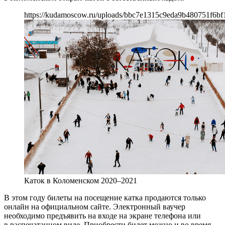
https://kudamoscow.ru/uploads/bbc7e1315c9eda9b480751f6bf
Каток в Коломенском 2020–2021
В этом году билеты на посещение катка продаются только
онлайн на официальном сайте. Электронный ваучер
необходимо предъявить на входе на экране телефона или
в распечатанном виде. Приобрести билет можно и во время