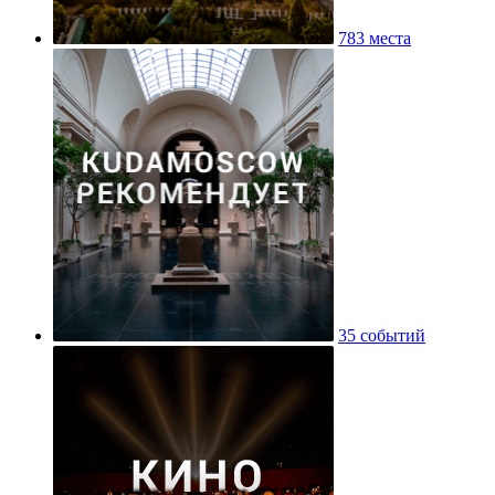
783 места
35 событий