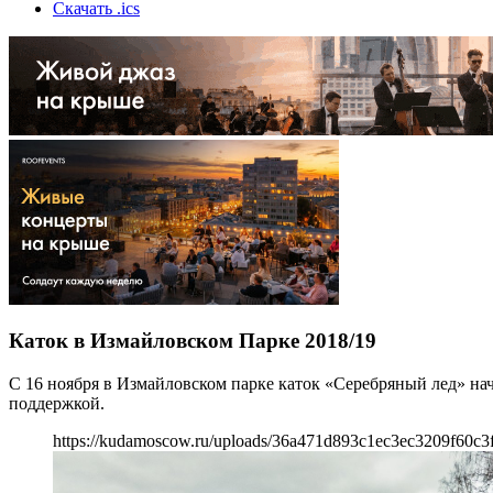
Скачать .ics
Каток в Измайловском Парке 2018/19
С 16 ноября в Измайловском парке каток «Серебряный лед» нач
поддержкой.
https://kudamoscow.ru/uploads/36a471d893c1ec3ec3209f60c3