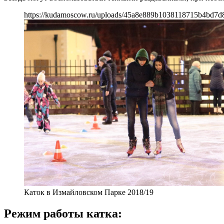
https://kudamoscow.ru/uploads/45a8e889b1038118715b4bd7d8
Каток в Измайловском Парке 2018/19
Режим работы катка: