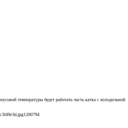
нусовой температуры будет работать часть катка с холодильной
c3f49e3d.jpg
1200
794