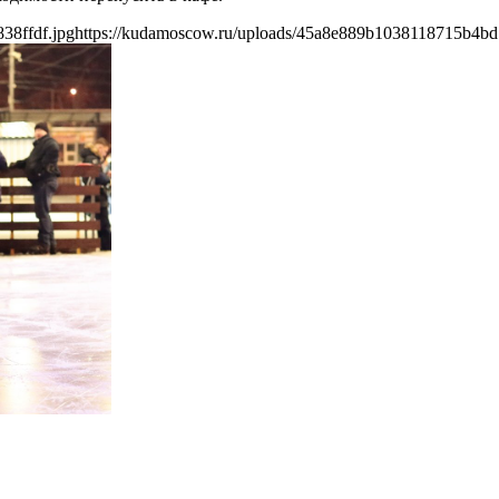
38ffdf.jpg
https://kudamoscow.ru/uploads/45a8e889b1038118715b4bd