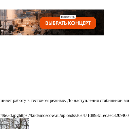
инает работу в тестовом режиме. До наступления стабильной ми
f49e3d.jpg
https://kudamoscow.ru/uploads/36a471d893c1ec3ec3209f60