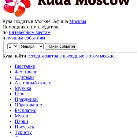
Куда сходить в Москве. Афиша
Москвы
Помощник и путеводитель
по
интересным местам
и
лучшим событиям
Куда пойти
сегодня
завтра
в выходные
в этом месяце
Выставки
Фестивали
С детьми
Активный отдых
Музыка
Шоу
Праздники
Образование
Бесплатно
Музеи
Парки
Погулять
Туристу