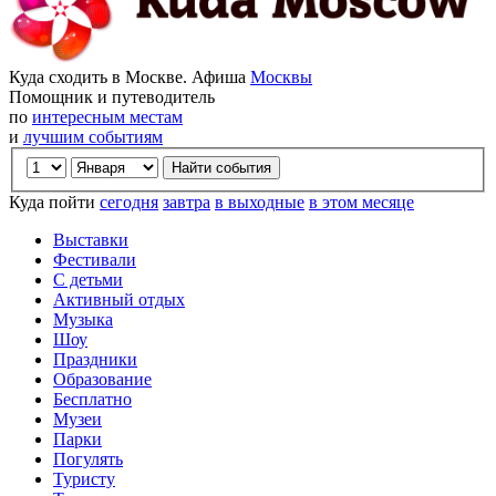
Куда сходить в Москве. Афиша
Москвы
Помощник и путеводитель
по
интересным местам
и
лучшим событиям
Куда пойти
сегодня
завтра
в выходные
в этом месяце
Выставки
Фестивали
С детьми
Активный отдых
Музыка
Шоу
Праздники
Образование
Бесплатно
Музеи
Парки
Погулять
Туристу