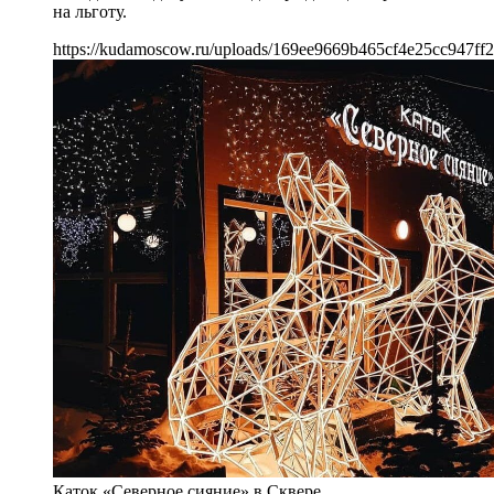
на льготу.
https://kudamoscow.ru/uploads/169ee9669b465cf4e25cc947ff
Каток «Северное сияние» в Сквере