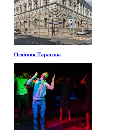
Особняк Тарасова