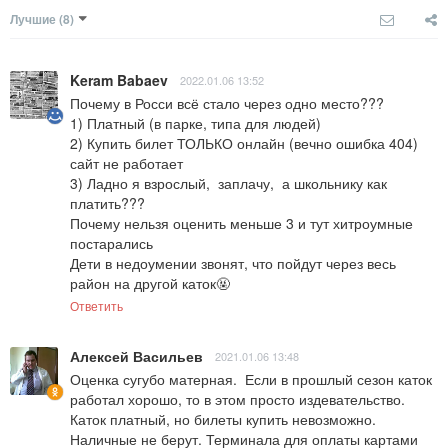
Лучшие
(8)
Keram Babaev
2022.01.06 13:52
Почему в Росси всё стало через одно место???

1) Платный (в парке, типа для людей)

2) Купить билет ТОЛЬКО онлайн (вечно ошибка 404) 
сайт не работает

3) Ладно я взрослый,  заплачу,  а школьнику как 
платить???

Почему нельзя оценить меньше 3 и тут хитроумные 
постарались

Дети в недоумении звонят, что пойдут через весь 
район на другой каток🤬
Ответить
Алексей Васильев
2021.01.06 13:48
Оценка сугубо матерная.  Если в прошлый сезон каток 
работал хорошо, то в этом просто издевательство. 
Каток платный, но билеты купить невозможно. 
Наличные не берут. Терминала для оплаты картами 