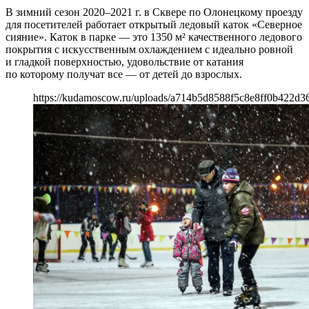
В зимний сезон 2020–2021 г. в Сквере по Олонецкому проезду
для посетителей работает открытый ледовый каток «Северное
сияние». Каток в парке — это 1350 м² качественного ледового
покрытия с искусственным охлаждением с идеально ровной
и гладкой поверхностью, удовольствие от катания
по которому получат все — от детей до взрослых.
https://kudamoscow.ru/uploads/a714b5d8588f5c8e8ff0b422d3