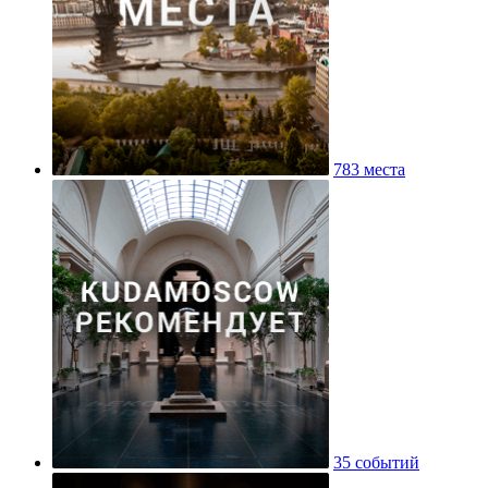
783 места
35 событий