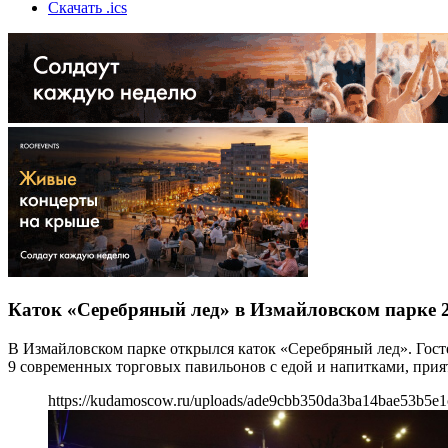
Скачать .ics
Каток «Серебряный лед» в Измайловском парке 2
В Измайловском парке открылся каток «Серебряный лед». Гост
9 современных торговых павильонов с едой и напитками, прият
https://kudamoscow.ru/uploads/ade9cbb350da3ba14bae53b5e1