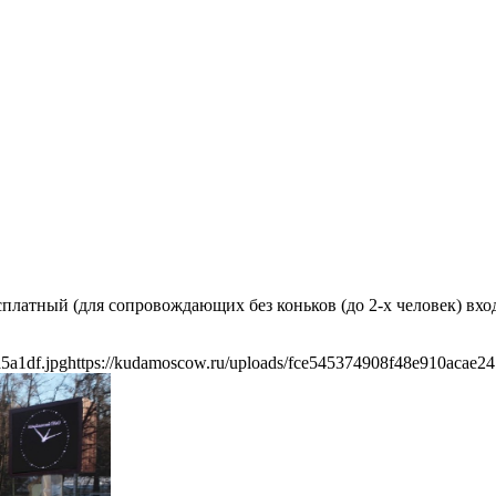
есплатный (для сопровождающих без коньков (до 2-х человек) в
5a1df.jpg
https://kudamoscow.ru/uploads/fce545374908f48e910acae24