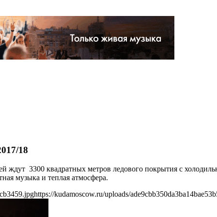
017/18
ей ждут 3300 квадратных метров ледового покрытия с холодиль
ная музыка и теплая атмосфера.
cb3459.jpg
https://kudamoscow.ru/uploads/ade9cbb350da3ba14bae53b