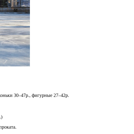
 коньки 30–47р., фигурные 27–42р.
.)
проката.