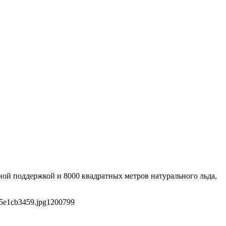
ной поддержкой и 8000 квадратных метров натурального льда,
5e1cb3459.jpg
1200
799