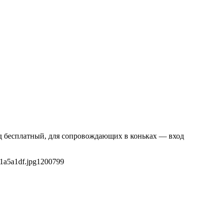
ход бесплатный, для сопровождающих в коньках — вход
1a5a1df.jpg
1200
799