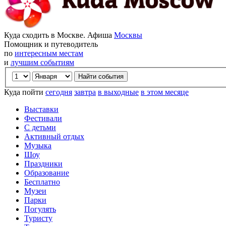
Куда сходить в Москве. Афиша
Москвы
Помощник и путеводитель
по
интересным местам
и
лучшим событиям
Куда пойти
сегодня
завтра
в выходные
в этом месяце
Выставки
Фестивали
С детьми
Активный отдых
Музыка
Шоу
Праздники
Образование
Бесплатно
Музеи
Парки
Погулять
Туристу