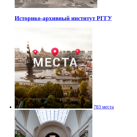
Историко-архивный институт РГГУ
783 места