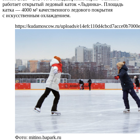
работает открытый ледовый каток «Льдинка». Площадь
катка — 4000 м² качественного ледового покрытия
с искусственным охлаждением.
https://kudamoscow.ru/uploads/e14efc110d4cbcd7acce0b7000
Фото: mitino.bapark.ru