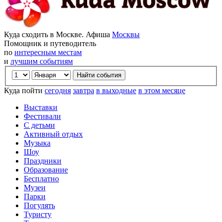
Куда сходить в Москве. Афиша
Москвы
Помощник и путеводитель
по
интересным местам
и
лучшим событиям
Куда пойти
сегодня
завтра
в выходные
в этом месяце
Выставки
Фестивали
С детьми
Активный отдых
Музыка
Шоу
Праздники
Образование
Бесплатно
Музеи
Парки
Погулять
Туристу