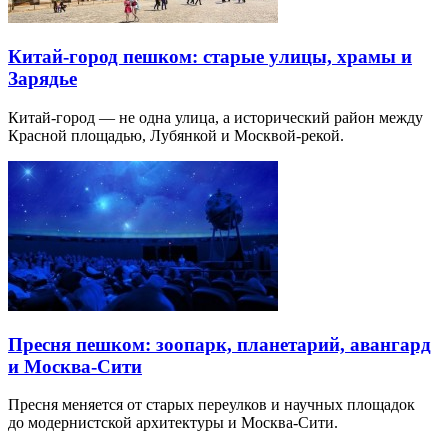
Китай-город пешком: старые улицы, храмы и
Зарядье
Китай-город — не одна улица, а исторический район между
Красной площадью, Лубянкой и Москвой-рекой.
Пресня пешком: зоопарк, планетарий, авангард
и Москва-Сити
Пресня меняется от старых переулков и научных площадок
до модернистской архитектуры и Москва-Сити.