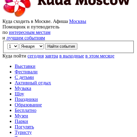
Куда сходить в Москве. Афиша
Москвы
Помощник и путеводитель
по
интересным местам
и
лучшим событиям
Куда пойти
сегодня
завтра
в выходные
в этом месяце
Выставки
Фестивали
С детьми
Активный отдых
Музыка
Шоу
Праздники
Образование
Бесплатно
Музеи
Парки
Погулять
Туристу