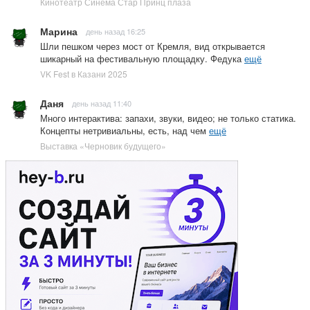
Кинотеатр Синема Стар Принц плаза
Марина
день назад 16:25
Шли пешком через мост от Кремля, вид открывается
шикарный на фестивальную площадку. Федука
ещё
VK Fest в Казани 2025
Даня
день назад 11:40
Много интерактива: запахи, звуки, видео; не только статика.
Концепты нетривиальны, есть, над чем
ещё
Выставка «Черновик будущего»