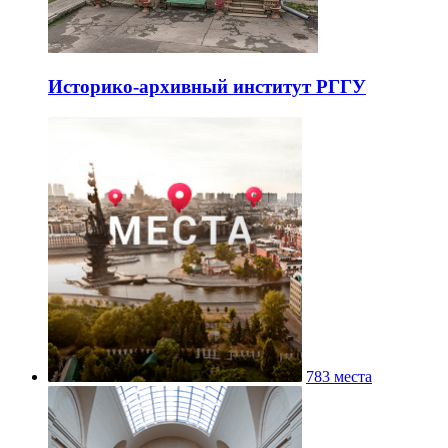
Историко-архивный институт РГГУ
783 места