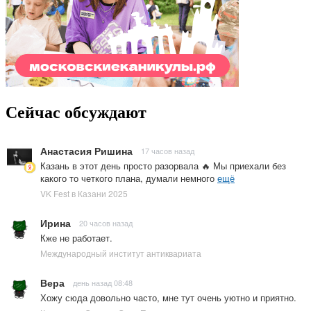
Сейчас обсуждают
Анастасия Ришина
17 часов назад
Казань в этот день просто разорвала 🔥 Мы приехали без
какого то четкого плана, думали немного
ещё
VK Fest в Казани 2025
Ирина
20 часов назад
Кже не работает.
Международный институт антиквариата
Вера
день назад 08:48
Хожу сюда довольно часто, мне тут очень уютно и приятно.