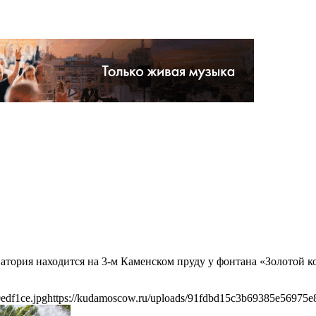
тория находится на 3-м Каменском пруду у фонтана «Золотой к
edf1ce.jpg
https://kudamoscow.ru/uploads/91fdbd15c3b69385e56975e