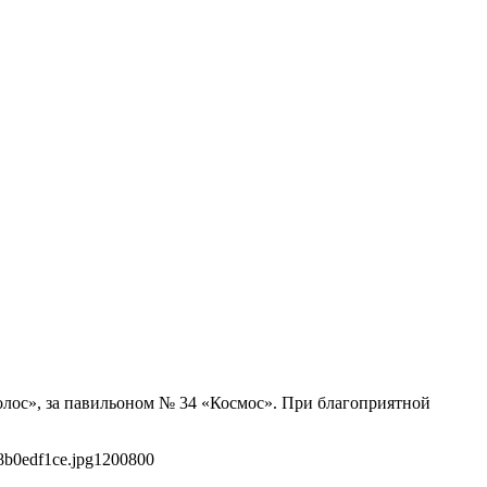
олос», за павильоном № 34 «Космос». При благоприятной
8b0edf1ce.jpg
1200
800