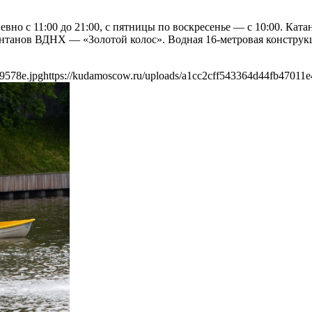
о с 11:00 до 21:00, с пятницы по воскресенье — с 10:00. Ката
танов ВДНХ — «Золотой колос». Водная 16-метровая конструкци
9578e.jpg
https://kudamoscow.ru/uploads/a1cc2cff543364d44fb47011e