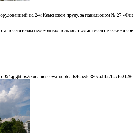
удованный на 2-м Каменском пруду, за павильоном № 27 «Физкул
м посетителям необходимо пользоваться антисептическими сре
cd054.jpg
https://kudamoscow.ru/uploads/fe5edd380ca3ff27b2cf62128