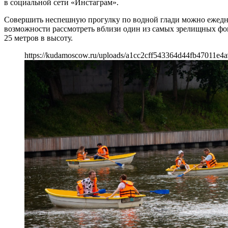
в социальной сети «Инстаграм».
Совершить неспешную прогулку по водной глади можно ежедневн
возможности рассмотреть вблизи один из самых зрелищных фон
25 метров в высоту.
https://kudamoscow.ru/uploads/a1cc2cff543364d44fb47011e4a