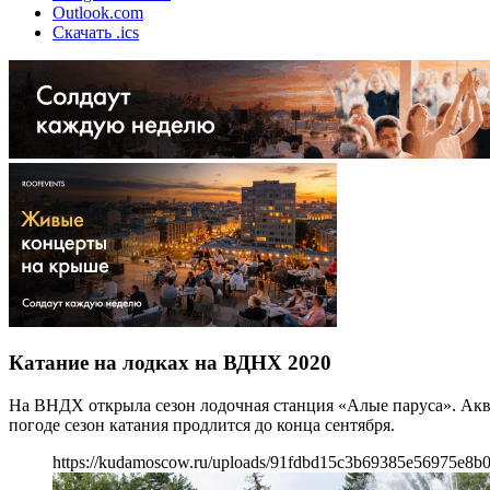
Outlook.com
Скачать .ics
Катание на лодках на ВДНХ 2020
На ВНДХ открыла сезон лодочная станция «Алые паруса». Аква
погоде сезон катания продлится до конца сентября.
https://kudamoscow.ru/uploads/91fdbd15c3b69385e56975e8b0