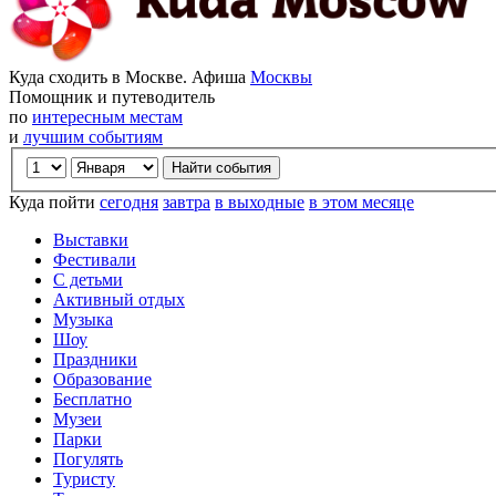
Куда сходить в Москве. Афиша
Москвы
Помощник и путеводитель
по
интересным местам
и
лучшим событиям
Куда пойти
сегодня
завтра
в выходные
в этом месяце
Выставки
Фестивали
С детьми
Активный отдых
Музыка
Шоу
Праздники
Образование
Бесплатно
Музеи
Парки
Погулять
Туристу