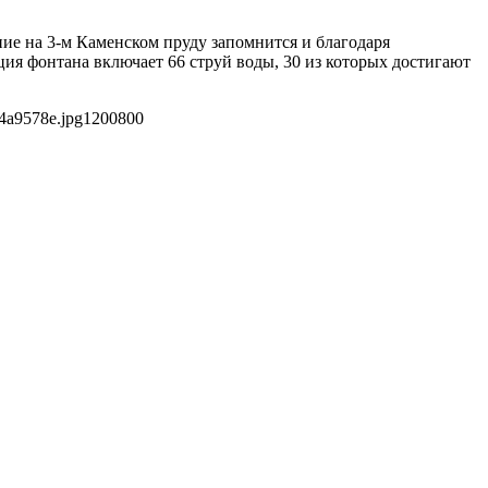
ние на 3-м Каменском пруду запомнится и благодаря
я фонтана включает 66 струй воды, 30 из которых достигают
4a9578e.jpg
1200
800