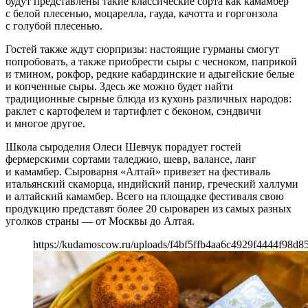
будут представлены такие классические сорта как камамбер
с белой плесенью, моцарелла, гауда, качотта и горгонзола
с голубой плесенью.
Гостей также ждут сюрпризы: настоящие гурманы смогут
попробовать, а также приобрести сыры с чесноком, паприкой
и тмином, рокфор, редкие кабардинские и адыгейские белые
и копченные сыры. Здесь же можно будет найти
традиционные сырные блюда из кухонь различных народов:
раклет с картофелем и тартифлет с беконом, сэндвичи
и многое другое.
Школа сыроделия Олеси Шевчук порадует гостей
фермерскими сортами таледжио, шевр, валансе, ланг
и камамбер. Сыроварня «Алтай» привезет на фестиваль
итальянский скаморца, индийский панир, греческий халлуми
и алтайский камамбер. Всего на площадке фестиваля свою
продукцию представят более 20 сыроварен из самых разных
уголков страны — от Москвы до Алтая.
https://kudamoscow.ru/uploads/f4bf5ffb4aa6c4929f4444f98d85