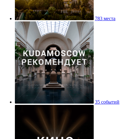
783 места
35 событий