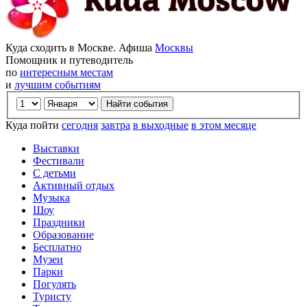
Куда сходить в Москве. Афиша
Москвы
Помощник и путеводитель
по
интересным местам
и
лучшим событиям
Куда пойти
сегодня
завтра
в выходные
в этом месяце
Выставки
Фестивали
С детьми
Активный отдых
Музыка
Шоу
Праздники
Образование
Бесплатно
Музеи
Парки
Погулять
Туристу