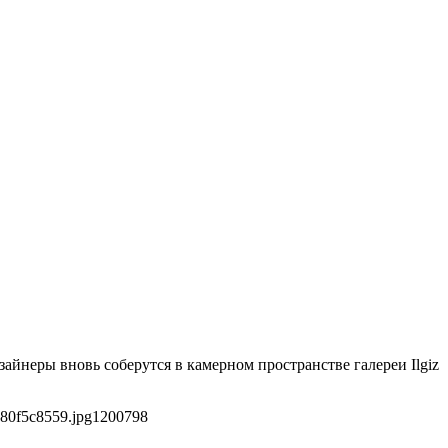
йнеры вновь соберутся в камерном пространстве галереи Ilgiz
80f5c8559.jpg
1200
798