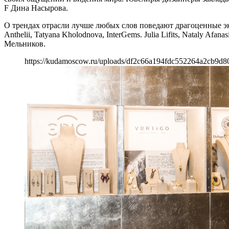
F Дина Насырова.
О трендах отрасли лучше любых слов поведают драгоценные э
Anthelii, Tatyana Kholodnova, InterGems. Julia Lifits, Nataly Af
Мельников.
https://kudamoscow.ru/uploads/df2c66a194fdc552264a2cb9d8