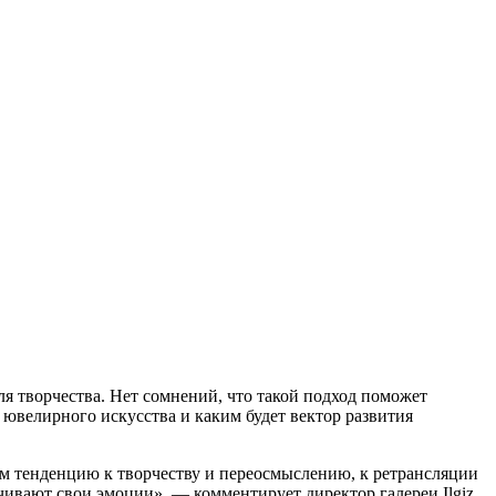
я творчества. Нет сомнений, что такой подход поможет
ювелирного искусства и каким будет вектор развития
им тенденцию к творчеству и переосмыслению, к ретрансляции
ивают свои эмоции», — комментирует директор галереи Ilgiz