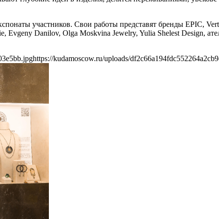
кспонаты участников. Свои работы представят бренды EPIC, Ve
anasie, Evgeny Danilov, Olga Moskvina Jewelry, Yulia Shelest Desi
03e5bb.jpg
https://kudamoscow.ru/uploads/df2c66a194fdc552264a2cb