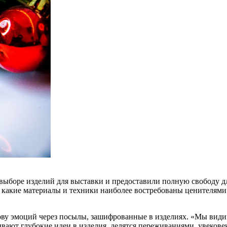
выборе изделий для выставки и предоставили полную свободу дл
 какие материалы и техники наиболее востребованы ценителями 
ызову эмоций через посылы, зашифрованные в изделиях. «Мы вид
ют глубокие идеи в изделия, делятся переживаниями, увековеч