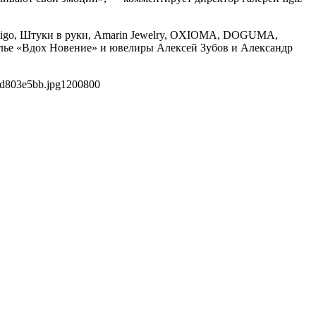
rtigo, Штуки в руки, Amarin Jewelry, OXIOMA, DOGUMA,
gn, ателье «Вдох Новение» и ювелиры Алексей Зубов и Александр
9d803e5bb.jpg
1200
800