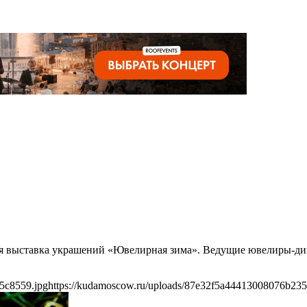
ая выставка украшений «Ювелирная зима». Ведущие ювелиры-диза
5c8559.jpg
https://kudamoscow.ru/uploads/87e32f5a44413008076b235