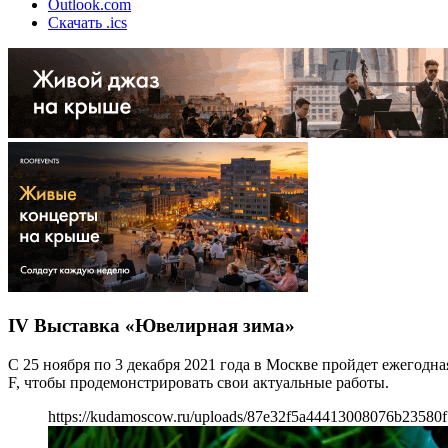
Outlook.com
Скачать .ics
IV Выставка «Ювелирная зима»
C 25 ноября по 3 декабря 2021 года в Москве пройдет ежегодн
F, чтобы продемонстрировать свои актуальные работы.
https://kudamoscow.ru/uploads/87e32f5a44413008076b23580f