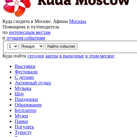
Куда сходить в Москве. Афиша
Москвы
Помощник и путеводитель
по
интересным местам
и
лучшим событиям
Куда пойти
сегодня
завтра
в выходные
в этом месяце
Выставки
Фестивали
С детьми
Активный отдых
Музыка
Шоу
Праздники
Образование
Бесплатно
Музеи
Парки
Погулять
Туристу