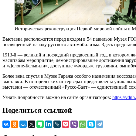
Историческая реконструкция Первой мировой войны в М
Выставка расположится перед входом в 54 павильон Музея ГО
посвященный началу русского автомобилизма. Здесь представ
1913-й — великий и последний предвоенный год, в котором жи
масштабам мероприятие, демонстрировавшее достижения заруб
и «Делоне-Бельвили», доступные «Форды», грузовики, омнибу
Более века спустя в Музее Гаража особого назначения воссоз
выставки. В исторических интерьерах представлены уникальны
выставки — отечественный «Руссо-Балт» — единственный сохр
Узнать подробности можно на сайте организаторов:
https://vdn
Поделиться ссылкой