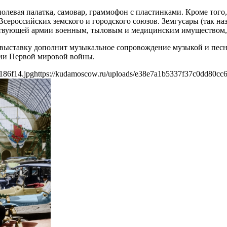
олевая палатка, самовар, граммофон с пластинками. Кроме того,
ероссийских земского и городского союзов. Земгусары (так наз
ствующей армии военным, тыловым и медицинским имуществом,
выставку дополнит музыкальное сопровождение музыкой и песня
рии Первой мировой войны.
186f14.jpg
https://kudamoscow.ru/uploads/e38e7a1b5337f37c0dd80cc