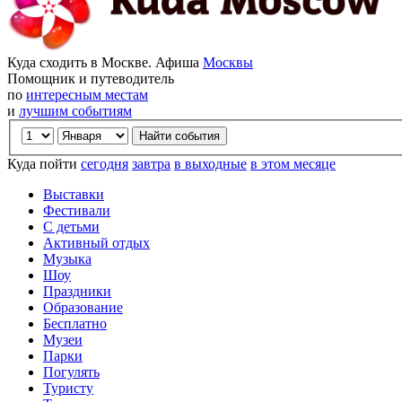
Куда сходить в Москве. Афиша
Москвы
Помощник и путеводитель
по
интересным местам
и
лучшим событиям
Куда пойти
сегодня
завтра
в выходные
в этом месяце
Выставки
Фестивали
С детьми
Активный отдых
Музыка
Шоу
Праздники
Образование
Бесплатно
Музеи
Парки
Погулять
Туристу