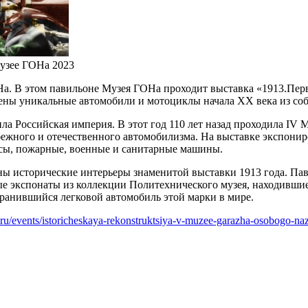
узее ГОНа 2023
На. В этом павильоне Музея ГОНа проходит выставка «1913.Пе
лены уникальные автомобили и мотоциклы начала ХХ века из соб
ла Российская империя. В этот год 110 лет назад проходила I
ежного и отечественного автомобилизма. На выставке экспонир
сы, пожарные, военные и санитарные машины.
даны исторические интерьеры знаменитой выставки 1913 года. П
е экспонаты из коллекции Политехнического музея, находившиес
анившийся легковой автомобиль этой марки в мире.
h.ru/events/istoricheskaya-rekonstruktsiya-v-muzee-garazha-osobogo-na