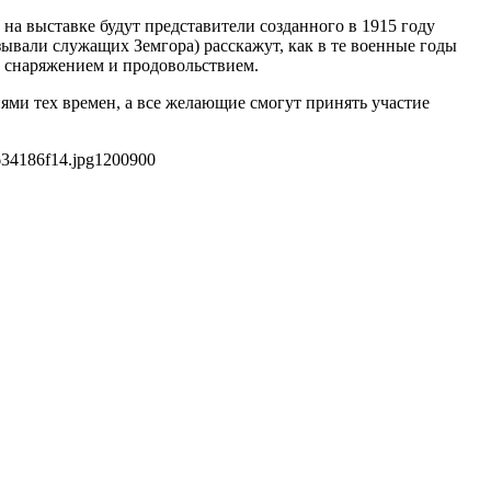
 на выставке будут представители созданного в 1915 году
ывали служащих Земгора) расскажут, как в те военные годы
 снаряжением и продовольствием.
ми тех времен, а все желающие смогут принять участие
634186f14.jpg
1200
900