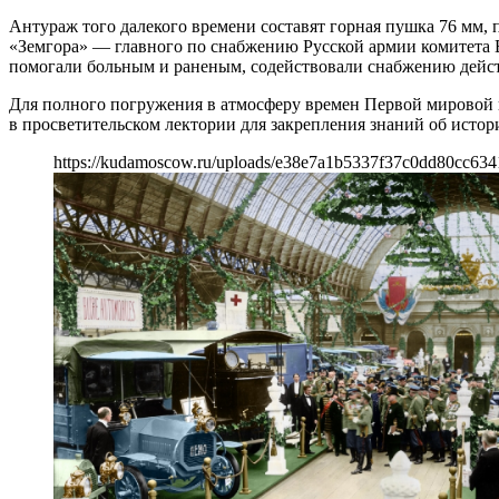
Антураж того далекого времени составят горная пушка 76 мм, п
«Земгора» — главного по снабжению Русской армии комитета Вс
помогали больным и раненым, содействовали снабжению дей
Для полного погружения в атмосферу времен Первой мировой 
в просветительском лектории для закрепления знаний об исто
https://kudamoscow.ru/uploads/e38e7a1b5337f37c0dd80cc634