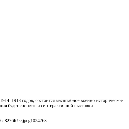
 1914–1918 годов, состоится масштабное военно-историческое
ция будет состоять из интерактивной выставки
6a8276fe9e.jpeg
1024
768