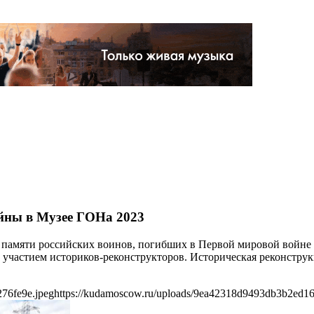
йны в Музее ГОНа 2023
ню памяти российских воинов, погибших в Первой мировой войне
 участием историков-реконструкторов. Историческая реконструк
76fe9e.jpeg
https://kudamoscow.ru/uploads/9ea42318d9493db3b2ed16