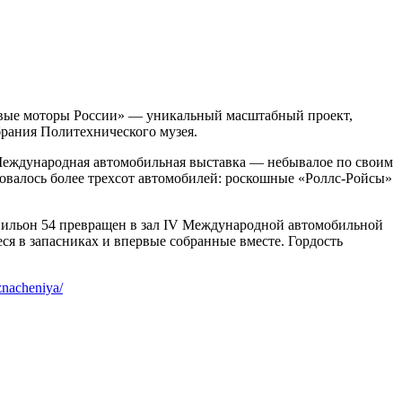
рвые моторы России» — уникальный масштабный проект,
рания Политехнического музея.
V Международная автомобильная выставка — небывалое по своим
овалось более трехсот автомобилей: роскошные «Роллс-Ройсы»
авильон 54 превращен в зал IV Международной автомобильной
я в запасниках и впервые собранные вместе. Гордость
znacheniya/