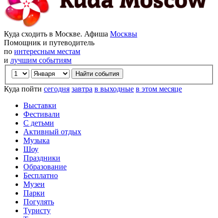
Куда сходить в Москве. Афиша
Москвы
Помощник и путеводитель
по
интересным местам
и
лучшим событиям
Куда пойти
сегодня
завтра
в выходные
в этом месяце
Выставки
Фестивали
С детьми
Активный отдых
Музыка
Шоу
Праздники
Образование
Бесплатно
Музеи
Парки
Погулять
Туристу