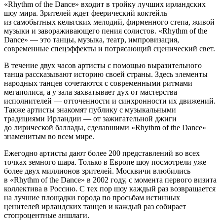
«Rhythm of the Dance» входит в тройку лучших ирландских
шоу мира. Зрителей ждет феерический коктейль
из самобытных кельтских мелодий, фирменного степа, живой
музыки и завораживающего пения солистов. «Rhythm оf the
Dance» — это танцы, музыка, театр, импровизация,
современные спецэффекты и потрясающий сценический свет.
В течение двух часов артисты с помощью выразительного
танца рассказывают историю своей страны. Здесь элементы
народных танцев сочетаются с современными ритмами
мегаполиса, а у зала захватывает дух от мастерства
исполнителей — отточенности и синхронности их движений.
Также артисты знакомят публику c музыкальными
традициями Ирландии — от зажигательной джиги
до лирической баллады, сделавшими «Rhythm of the Dance»
знаменитым во всем мире.
Ежегодно артисты дают более 200 представлений во всех
точках земного шара. Только в Европе шоу посмотрели уже
более двух миллионов зрителей. Москвичи влюбились
в «Rhythm of the Dance» в 2002 году, с момента первого визита
коллектива в Россию. С тех пор шоу каждый раз возвращается
на лучшие площадки города по просьбам истинных
ценителей ирландских танцев и каждый раз собирает
стопроцентные аншлаги.