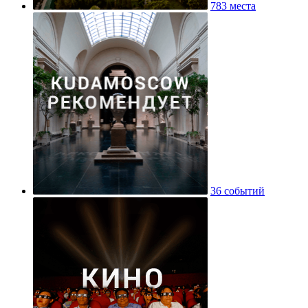
783 места
36 событий