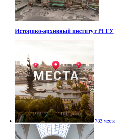
Историко-архивный институт РГГУ
783 места