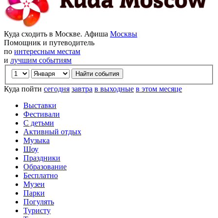
Куда сходить в Москве. Афиша
Москвы
Помощник и путеводитель
по
интересным местам
и
лучшим событиям
Куда пойти
сегодня
завтра
в выходные
в этом месяце
Выставки
Фестивали
С детьми
Активный отдых
Музыка
Шоу
Праздники
Образование
Бесплатно
Музеи
Парки
Погулять
Туристу