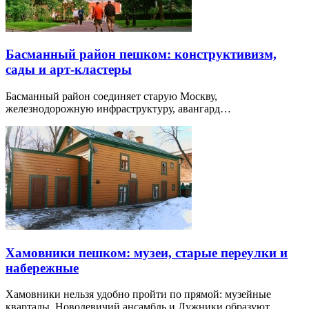
Басманный район пешком: конструктивизм,
сады и арт-кластеры
Басманный район соединяет старую Москву,
железнодорожную инфраструктуру, авангард…
Хамовники пешком: музеи, старые переулки и
набережные
Хамовники нельзя удобно пройти по прямой: музейные
кварталы, Новодевичий ансамбль и Лужники образуют