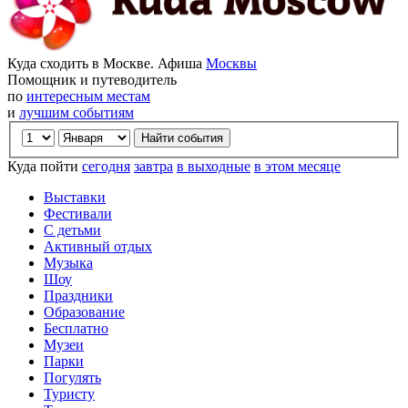
Куда сходить в Москве. Афиша
Москвы
Помощник и путеводитель
по
интересным местам
и
лучшим событиям
Куда пойти
сегодня
завтра
в выходные
в этом месяце
Выставки
Фестивали
С детьми
Активный отдых
Музыка
Шоу
Праздники
Образование
Бесплатно
Музеи
Парки
Погулять
Туристу