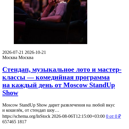
2026-07-21
2026-10-21
Москва
Москва
Стендап, музыкальное лото и мастер-
классы — комедийная программа
на каждый день от Moscow StandUp
Show
Moscow StandUp Show дарит развлечения на любой вкус
и кошелёк, от стендап шоу…
https://schema.org/InStock
2026-08-06T12:15:00+03:00
0
от 0
₽
657465
1817