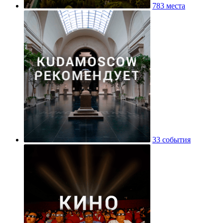
783 места
33 события