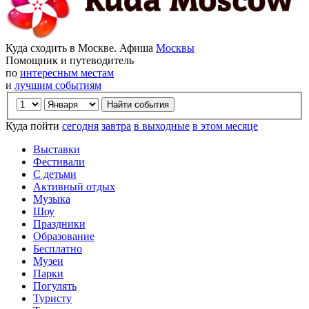
Куда сходить в Москве. Афиша
Москвы
Помощник и путеводитель
по
интересным местам
и
лучшим событиям
Куда пойти
сегодня
завтра
в выходные
в этом месяце
Выставки
Фестивали
С детьми
Активный отдых
Музыка
Шоу
Праздники
Образование
Бесплатно
Музеи
Парки
Погулять
Туристу