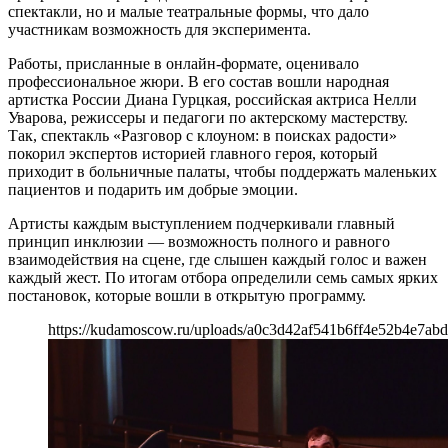
спектакли, но и малые театральные формы, что дало
участникам возможность для эксперимента.
Работы, присланные в онлайн-формате, оценивало
профессиональное жюри. В его состав вошли народная
артистка России Диана Гурцкая, российская актриса Нелли
Уварова, режиссеры и педагоги по актерскому мастерству.
Так, спектакль «Разговор с клоуном: в поисках радости»
покорил экспертов историей главного героя, который
приходит в больничные палаты, чтобы поддержать маленьких
пациентов и подарить им добрые эмоции.
Артисты каждым выступлением подчеркивали главный
принцип инклюзии — возможность полного и равного
взаимодействия на сцене, где слышен каждый голос и важен
каждый жест. По итогам отбора определили семь самых ярких
постановок, которые вошли в открытую программу.
https://kudamoscow.ru/uploads/a0c3d42af541b6ff4e52b4e7abd