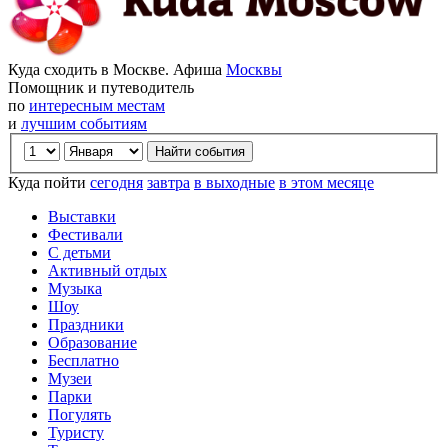
Куда сходить в Москве. Афиша
Москвы
Помощник и путеводитель
по
интересным местам
и
лучшим событиям
Куда пойти
сегодня
завтра
в выходные
в этом месяце
Выставки
Фестивали
С детьми
Активный отдых
Музыка
Шоу
Праздники
Образование
Бесплатно
Музеи
Парки
Погулять
Туристу