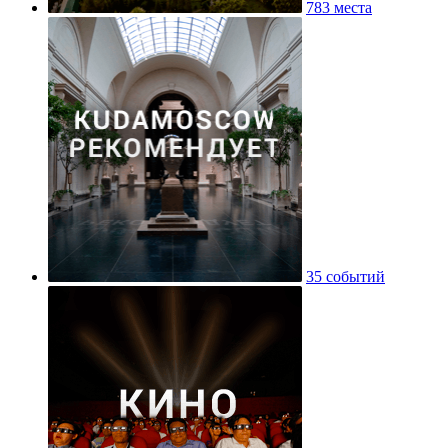
783 места
35 событий