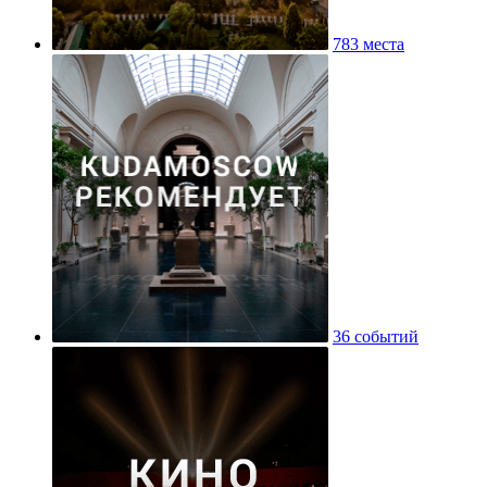
783 места
36 событий