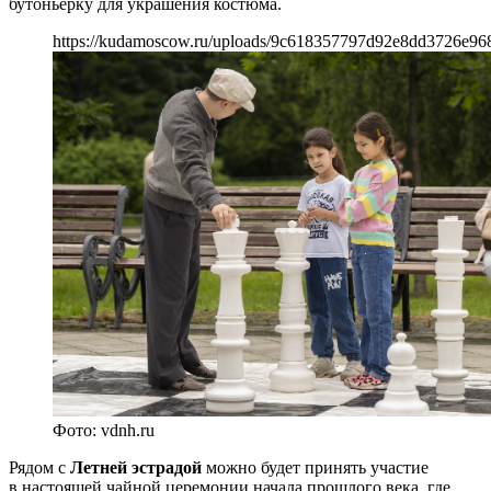
бутоньерку для украшения костюма.
https://kudamoscow.ru/uploads/9c618357797d92e8dd3726e96
Фото: vdnh.ru
Рядом с
Летней эстрадой
можно будет принять участие
в настоящей чайной церемонии начала прошлого века, где