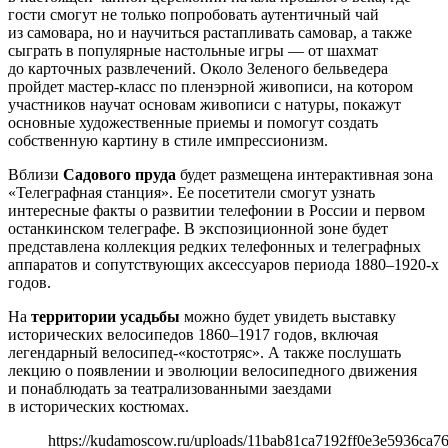
гости смогут не только попробовать аутентичный чай
из самовара, но и научиться растапливать самовар, а также
сыграть в популярные настольные игры ― от шахмат
до карточных развлечений. Около Зеленого бельведера
пройдет мастер-класс по пленэрной живописи, на котором
участников научат основам живописи с натуры, покажут
основные художественные приемы и помогут создать
собственную картину в стиле импрессионизм.
Вблизи
Садового пруда
будет размещена интерактивная зона
«Телеграфная станция». Ее посетители смогут узнать
интересные факты о развитии телефонии в России и первом
останкинском телеграфе. В экспозиционной зоне будет
представлена коллекция редких телефонных и телеграфных
аппаратов и сопутствующих аксессуаров периода 1880‒1920-х
годов.
На
территории усадьбы
можно будет увидеть выставку
исторических велосипедов 1860‒1917 годов, включая
легендарный велосипед-«костотряс». А также послушать
лекцию о появлении и эволюции велосипедного движения
и понаблюдать за театрализованными заездами
в исторических костюмах.
https://kudamoscow.ru/uploads/11bab81ca7192ff0e3e5936ca7