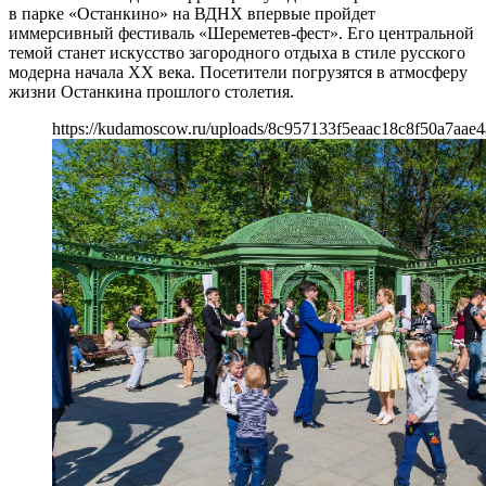
в парке «Останкино» на ВДНХ впервые пройдет
иммерсивный фестиваль «Шереметев-фест». Его центральной
темой станет искусство загородного отдыха в стиле русского
модерна начала XX века. Посетители погрузятся в атмосферу
жизни Останкина прошлого столетия.
https://kudamoscow.ru/uploads/8c957133f5eaac18c8f50a7aae4