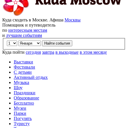
Куда сходить в Москве. Афиша
Москвы
Помощник и путеводитель
по
интересным местам
и
лучшим событиям
Куда пойти
сегодня
завтра
в выходные
в этом месяце
Выставки
Фестивали
С детьми
Активный отдых
Музыка
Шоу
Праздники
Образование
Бесплатно
Музеи
Парки
Погулять
Туристу