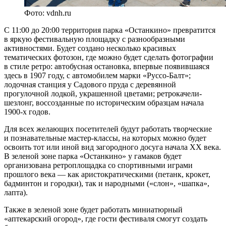
Фото: vdnh.ru
С 11:00 до 20:00 территория парка «Останкино» превратится
в яркую фестивальную площадку с разнообразными
активностями. Будет создано несколько красивых
тематических фотозон, где можно будет сделать фотографии
в стиле ретро: автобусная остановка, впервые появившаяся
здесь в 1907 году, с автомобилем марки «Руссо-Балт»;
лодочная станция у Садового пруда с деревянной
прогулочной лодкой, украшенной цветами; ретрокачели-
шезлонг, воссозданные по историческим образцам начала
1900-х годов.
Для всех желающих посетителей будут работать творческие
и познавательные мастер-классы, на которых можно будет
освоить тот или иной вид загородного досуга начала ХХ века.
В зеленой зоне парка «Останкино» у гамаков будет
организована ретроплощадка со спортивными играми
прошлого века — как аристократическими (петанк, крокет,
бадминтон и городки), так и народными («слон», «шапка»,
лапта).
Также в зеленой зоне будет работать миниатюрный
«аптекарский огород», где гости фестиваля смогут создать