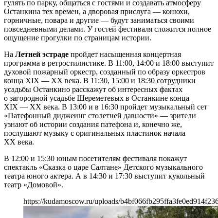
гулять по парку, общаться с гостями и создавать атмосферу
Останкина тех времен, а дворовая прислуга ― конюхи,
горничные, повара и другие ― будут заниматься своими
повседневными делами. У гостей фестиваля сложится полное
ощущение прогулки по страницам истории.
На
Летней эстраде
пройдет насыщенная концертная
программа в ретростилистике. В 11:00, 14:00 и 18:00 выступит
духовой пожарный оркестр, созданный по образу оркестров
конца XIX ― XX века. В 11:30, 15:00 и 18:30 сотрудники
усадьбы Останкино расскажут об интересных фактах
о загородной усадьбе Шереметевых в Останкине конца
XIX ― XX века. В 13:00 и в 16:30 пройдет музыкальный сет
«Патефонный диджеинг столетней давности» ― зрители
узнают об истории создания патефона и, конечно же,
послушают музыку с оригинальных пластинок начала
XX века.
В 12:00 и 15:30 юным посетителям фестиваля покажут
спектакль «Сказка о царе Салтане» Детского музыкального
театра юного актера. А в 14:30 и 17:30 выступит кукольный
театр «Домовой».
https://kudamoscow.ru/uploads/b4bf066fb295ffa3fe0ed914f23