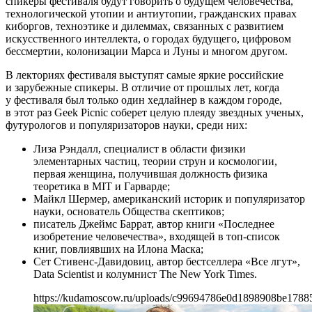
спикеры фестиваля будут говорить о будущем человечества,
технологической утопии и антиутопии, гражданских правах
киборгов, техноэтике и дилеммах, связанных с развитием
искусственного интеллекта, о городах будущего, цифровом
бессмертии, колонизации Марса и Луны и многом другом.
В лекториях фестиваля выступят самые яркие российские
и зарубежные спикеры. В отличие от прошлых лет, когда
у фестиваля был только один хедлайнер в каждом городе,
в этот раз Geek Picnic соберет целую плеяду звездных ученых,
футурологов и популяризаторов науки, среди них:
Лиза Рэндалл, специалист в области физики
элементарных частиц, теории струн и космологии,
первая женщина, получившая должность физика
теоретика в MIT и Гарварде;
Майкл Шермер, американский историк и популяризатор
науки, основатель Общества скептиков;
писатель Джеймс Баррат, автор книги «Последнее
изобретение человечества», входящей в топ-список
книг, повлиявших на Илона Маска;
Сет Стивенс-Давидовиц, автор бестселлера «Все лгут»,
Data Scientist и колумнист The New York Times.
https://kudamoscow.ru/uploads/c99694786e0d1898908be1788