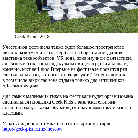
Geek Picnic 2018
Участников фестиваля также ждет большое пространство
летних развлечений, бластер-баттл, сборка мини-дронов,
выставка технообъектов, VR-зона, зона научной фантастики,
аллея комиксов, зоны олдскульных видеоигр, стимпанка и,
конечно, косплей-шоу. Впервые на фестивале появится ряд
специальных зон, которые заинтересуют IT-специалистов,
в том числе закрытая зона отдыха только для айтишников —
«Декомпиляция».
Для самых маленьких гиков на фестивале будет организована
специальная площадка Geek Kids c развлекательными
активностями, а также обучающими научными шоу и мастер-
классами.
Узнать подробности можно на сайте организаторов:
https://geek-picnic.me/moscow