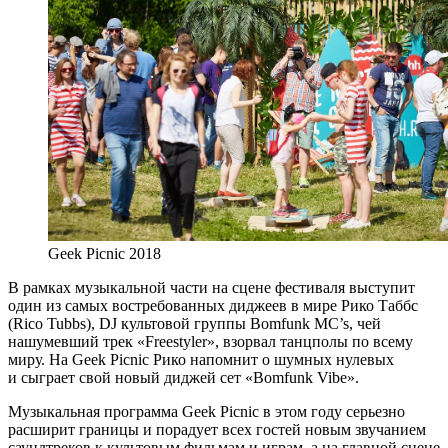
Geek Picnic 2018
В рамках музыкальной части на сцене фестиваля выступит
один из самых востребованных диджеев в мире Рико Таббс
(Rico Tubbs), DJ культовой группы Bomfunk MC’s, чей
нашумевший трек «Freestyler», взорвал танцполы по всему
миру. На Geek Picnic Рико напомнит о шумных нулевых
и сыграет свой новый диджей сет «Bomfunk Vibe».
Музыкальная программа Geek Picnic в этом году серьезно
расширит границы и порадует всех гостей новым звучанием
саундтреков к культовым фильмам и играм, а на главной сцене