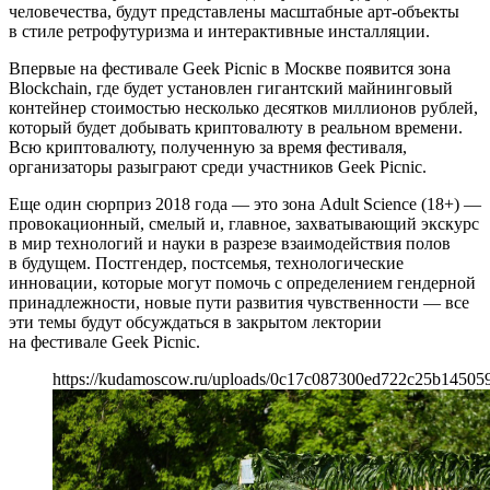
человечества, будут представлены масштабные арт-объекты
в стиле ретрофутуризма и интерактивные инсталляции.
Впервые на фестивале Geek Picnic в Москве появится зона
Blockchain, где будет установлен гигантский майнинговый
контейнер стоимостью несколько десятков миллионов рублей,
который будет добывать криптовалюту в реальном времени.
Всю криптовалюту, полученную за время фестиваля,
организаторы разыграют среди участников Geek Picnic.
Еще один сюрприз 2018 года — это зона Adult Science (18+) —
провокационный, смелый и, главное, захватывающий экскурс
в мир технологий и науки в разрезе взаимодействия полов
в будущем. Постгендер, постсемья, технологические
инновации, которые могут помочь с определением гендерной
принадлежности, новые пути развития чувственности — все
эти темы будут обсуждаться в закрытом лектории
на фестивале Geek Picnic.
https://kudamoscow.ru/uploads/0c17c087300ed722c25b145059