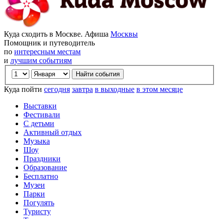
Куда сходить в Москве. Афиша
Москвы
Помощник и путеводитель
по
интересным местам
и
лучшим событиям
Куда пойти
сегодня
завтра
в выходные
в этом месяце
Выставки
Фестивали
С детьми
Активный отдых
Музыка
Шоу
Праздники
Образование
Бесплатно
Музеи
Парки
Погулять
Туристу