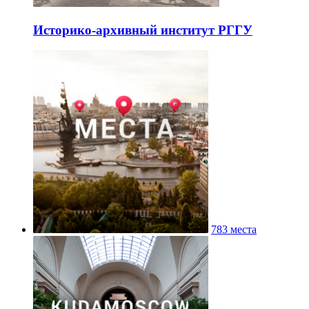
Историко-архивный институт РГГУ
783 места