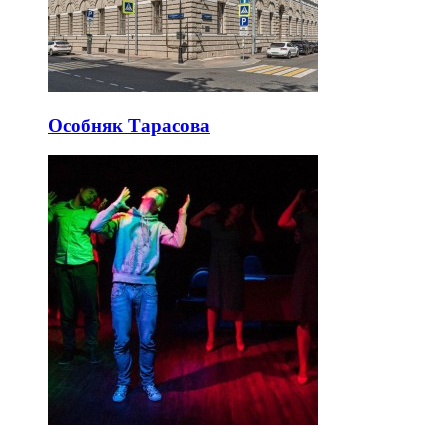
Особняк Тарасова