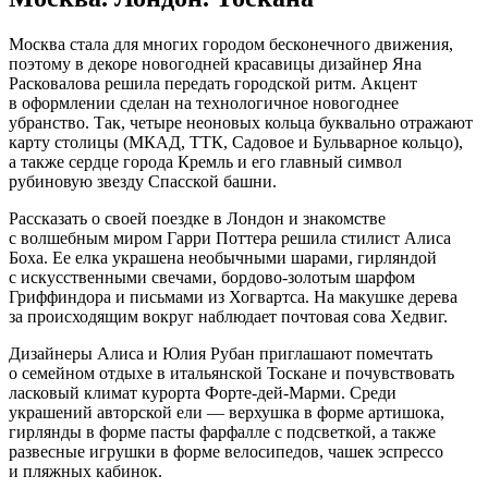
Москва стала для многих городом бесконечного движения,
поэтому в декоре новогодней красавицы дизайнер Яна
Расковалова решила передать городской ритм. Акцент
в оформлении сделан на технологичное новогоднее
убранство. Так, четыре неоновых кольца буквально отражают
карту столицы (МКАД, ТТК, Садовое и Бульварное кольцо),
а также сердце города Кремль и его главный символ
рубиновую звезду Спасской башни.
Рассказать о своей поездке в Лондон и знакомстве
с волшебным миром Гарри Поттера решила стилист Алиса
Боха. Ее елка украшена необычными шарами, гирляндой
с искусственными свечами, бордово-золотым шарфом
Гриффиндора и письмами из Хогвартса. На макушке дерева
за происходящим вокруг наблюдает почтовая сова Хедвиг.
Дизайнеры Алиса и Юлия Рубан приглашают помечтать
о семейном отдыхе в итальянской Тоскане и почувствовать
ласковый климат курорта Форте-дей-Марми. Среди
украшений авторской ели — верхушка в форме артишока,
гирлянды в форме пасты фарфалле с подсветкой, а также
развесные игрушки в форме велосипедов, чашек эспрессо
и пляжных кабинок.