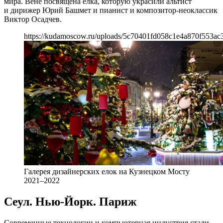
мира. Вене посвящена елка, которую украсили альтист
и дирижер Юрий Башмет и пианист и композитор-неоклассик
Виктор Осадчев.
https://kudamoscow.ru/uploads/5c70401fd058c1e4a870f553ac
Галерея дизайнерских елок на Кузнецком Мосту
2021–2022
Сеул. Нью-Йорк. Париж
Современные технологии и компьютерная индустрия стали