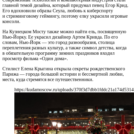
главной темой дизайна, который придумал певец Егор Крид.
Его вдохновили образы Сеула, любовь к киберспорту
и стриминговому геймингу, поэтому елку украсили игровые
консоли.
На Кузнецком Мосту также можно найти ель, посвященную
Нью-Йорку. Ее украсил дизайнер Артем Кривда. По его
словам, Нью-Йорк — это город разнообразия, столица
переплетения разных культур, а также символ детства, когда
в обязательную программу зимних праздников входил
просмотр фильма «Один дома».
Стилист Елена Крыгина открыла секреты рождественского
Парижа — города большой истории и бессмертной любви,
места, куда стремятся все путешественники.
https://kudamoscow.ru/uploads/370f3d7dbb1fddc21a174d5314