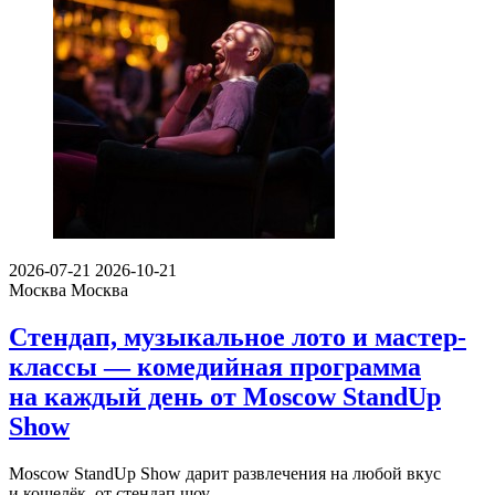
2026-07-21
2026-10-21
Москва
Москва
Стендап, музыкальное лото и мастер-
классы — комедийная программа
на каждый день от Moscow StandUp
Show
Moscow StandUp Show дарит развлечения на любой вкус
и кошелёк, от стендап шоу…