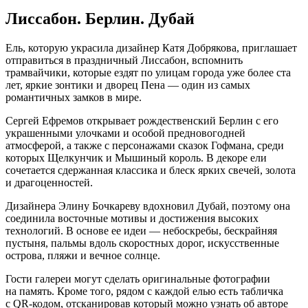
Лиссабон. Берлин. Дубай
Ель, которую украсила дизайнер Катя Добрякова, приглашает
отправиться в праздничный Лиссабон, вспомнить
трамвайчики, которые ездят по улицам города уже более ста
лет, яркие зонтики и дворец Пена — один из самых
романтичных замков в мире.
Сергей Ефремов открывает рождественский Берлин с его
украшенными улочками и особой предновогодней
атмосферой, а также с персонажами сказок Гофмана, среди
которых Щелкунчик и Мышиный король. В декоре ели
сочетается сдержанная классика и блеск ярких свечей, золота
и драгоценностей.
Дизайнера Элину Бочкареву вдохновил Дубай, поэтому она
соединила восточные мотивы и достижения высоких
технологий. В основе ее идеи — небоскребы, бескрайняя
пустыня, пальмы вдоль скоростных дорог, искусственные
острова, пляжи и вечное солнце.
Гости галереи могут сделать оригинальные фотографии
на память. Кроме того, рядом с каждой елью есть табличка
с QR-кодом, отсканировав который можно узнать об авторе