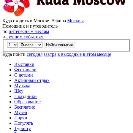
Куда сходить в Москве. Афиша
Москвы
Помощник и путеводитель
по
интересным местам
и
лучшим событиям
Куда пойти
сегодня
завтра
в выходные
в этом месяце
Выставки
Фестивали
С детьми
Активный отдых
Музыка
Шоу
Праздники
Образование
Бесплатно
Музеи
Парки
Погулять
Туристу