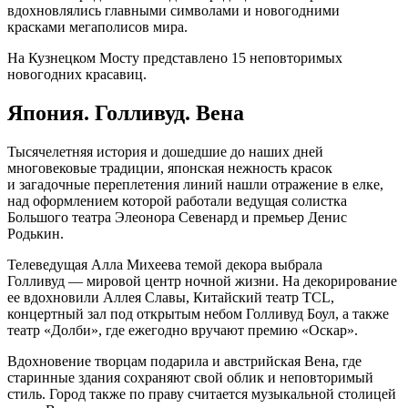
вдохновлялись главными символами и новогодними
красками мегаполисов мира.
На Кузнецком Мосту представлено 15 неповторимых
новогодних красавиц.
Япония. Голливуд. Вена
Тысячелетняя история и дошедшие до наших дней
многовековые традиции, японская нежность красок
и загадочные переплетения линий нашли отражение в елке,
над оформлением которой работали ведущая солистка
Большого театра Элеонора Севенард и премьер Денис
Родькин.
Телеведущая Алла Михеева темой декора выбрала
Голливуд — мировой центр ночной жизни. На декорирование
ее вдохновили Аллея Славы, Китайский театр TCL,
концертный зал под открытым небом Голливуд Боул, а также
театр «Долби», где ежегодно вручают премию «Оскар».
Вдохновение творцам подарила и австрийская Вена, где
старинные здания сохраняют свой облик и неповторимый
стиль. Город также по праву считается музыкальной столицей