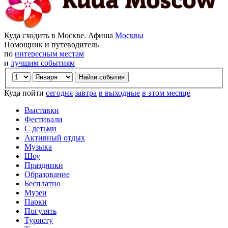
Куда сходить в Москве. Афиша
Москвы
Помощник и путеводитель
по
интересным местам
и
лучшим событиям
Куда пойти
сегодня
завтра
в выходные
в этом месяце
Выставки
Фестивали
С детьми
Активный отдых
Музыка
Шоу
Праздники
Образование
Бесплатно
Музеи
Парки
Погулять
Туристу