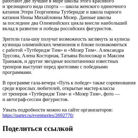
работают две лучшие в мире школы этого красивого
и зрелищного вида спорта — школа женского одиночного
катания Этери Георгиевны Тутберидзе и школа парного
катания Нины Михайловны Мозер. Данные школы
за последние два Олимпийских цикла внесли наибольший
вклад в развитие и победы российских фигуристов.
Зрители гала-шоу получат возможность заглянуть за кулисы
кузницы олимпийских чемпионов и ближе познакомиться
с работой «Тутберидзе Тим» и «Мозер Тим». Александра
Трусова, Алена Косторная, Татьяна Волосожар и Максим
Траньков, и другие звездные воспитанники известных
тренеров выступят перед зрителями с победными
программами.
В программе гала-вечера «Путь к победе» также соревнования
среди взрослых любителей, открытые мастер-классы
от тренеров «Тутберидзе Тим» и «Мозер Тим», фото —
и автограф-сессии фигуристов.
Узнать подробности можно на сайте организаторов:
https://parter.ru/eventseries/2692770/
Поделиться ссылкой