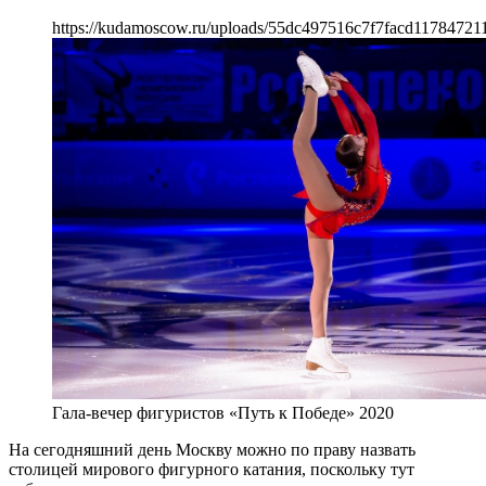
https://kudamoscow.ru/uploads/55dc497516c7f7facd117847211
Гала-вечер фигуристов «Путь к Победе» 2020
На сегодняшний день Москву можно по праву назвать
столицей мирового фигурного катания, поскольку тут