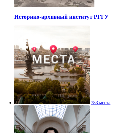
Историко-архивный институт РГГУ
783 места