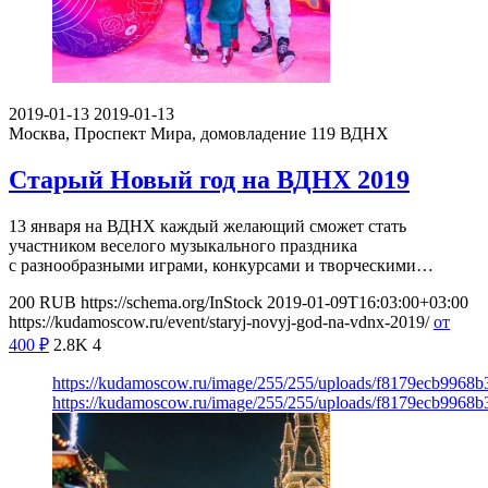
2019-01-13
2019-01-13
Москва, Проспект Мира, домовладение 119
ВДНХ
Старый Новый год на ВДНХ 2019
13 января на ВДНХ каждый желающий сможет стать
участником веселого музыкального праздника
с разнообразными играми, конкурсами и творческими…
200
RUB
https://schema.org/InStock
2019-01-09T16:03:00+03:00
https://kudamoscow.ru/event/staryj-novyj-god-na-vdnx-2019/
от
400
₽
2.8K
4
https://kudamoscow.ru/image/255/255/uploads/f8179ecb9968b
https://kudamoscow.ru/image/255/255/uploads/f8179ecb9968b