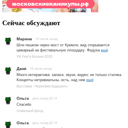
Сейчас обсуждают
Марина
13 часов назад
Шли пешком через мост от Кремля, вид открывается
шикарный на фестивальную площадку. Федука
ещё
VK Fest в Казани 2025
Даня
18 часов назад
Много интерактива: запахи, звуки, видео; не только статика.
Концепты нетривиальны, есть, над чем
ещё
Выставка «Черновик будущего»
Ольга
день назад 22:13
Спасибо
Алмазный фонд
Ольга
день назад 22:13