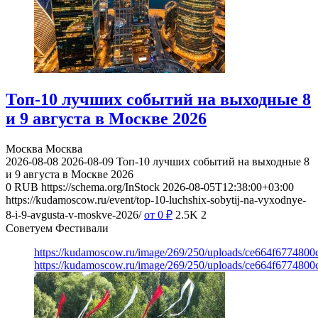
Топ-10 лучших событий на выходные 8
и 9 августа в Москве 2026
Москва
Москва
2026-08-08
2026-08-09
Топ-10 лучших событий на выходные 8
и 9 августа в Москве 2026
0
RUB
https://schema.org/InStock
2026-08-05T12:38:00+03:00
https://kudamoscow.ru/event/top-10-luchshix-sobytij-na-vyxodnye-
8-i-9-avgusta-v-moskve-2026/
от 0
₽
2.5K
2
Советуем Фестивали
https://kudamoscow.ru/image/269/250/uploads/ce664f677480
https://kudamoscow.ru/image/269/250/uploads/ce664f677480