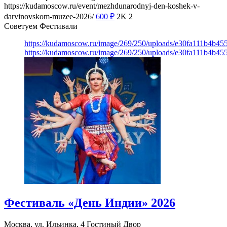
https://kudamoscow.ru/event/mezhdunarodnyj-den-koshek-v-
darvinovskom-muzee-2026/
600
₽
2K
2
Советуем Фестивали
https://kudamoscow.ru/image/269/250/uploads/e30fa111b4b4
https://kudamoscow.ru/image/269/250/uploads/e30fa111b4b4
Фестиваль «День Индии» 2026
Москва, ул. Ильинка, 4
Гостиный Двор