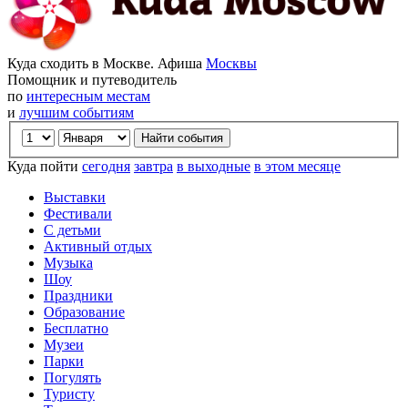
Куда сходить в Москве. Афиша
Москвы
Помощник и путеводитель
по
интересным местам
и
лучшим событиям
Куда пойти
сегодня
завтра
в выходные
в этом месяце
Выставки
Фестивали
С детьми
Активный отдых
Музыка
Шоу
Праздники
Образование
Бесплатно
Музеи
Парки
Погулять
Туристу