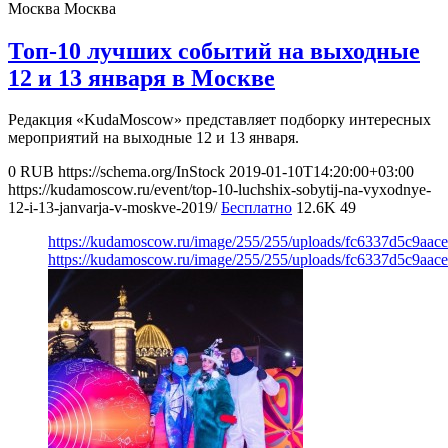
Москва
Москва
Топ-10 лучших событий на выходные
12 и 13 января в Москве
Редакция «KudaMoscow» представляет подборку интересных
мероприятий на выходные 12 и 13 января.
0
RUB
https://schema.org/InStock
2019-01-10T14:20:00+03:00
https://kudamoscow.ru/event/top-10-luchshix-sobytij-na-vyxodnye-
12-i-13-janvarja-v-moskve-2019/
Бесплатно
12.6K
49
https://kudamoscow.ru/image/255/255/uploads/fc6337d5c9aac
https://kudamoscow.ru/image/255/255/uploads/fc6337d5c9aac