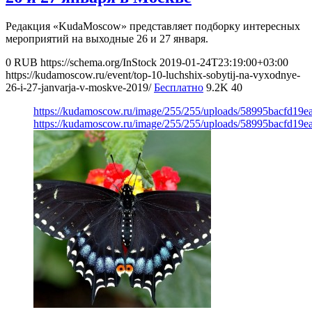
Редакция «KudaMoscow» представляет подборку интересных
мероприятий на выходные 26 и 27 января.
0
RUB
https://schema.org/InStock
2019-01-24T23:19:00+03:00
https://kudamoscow.ru/event/top-10-luchshix-sobytij-na-vyxodnye-
26-i-27-janvarja-v-moskve-2019/
Бесплатно
9.2K
40
https://kudamoscow.ru/image/255/255/uploads/58995bacfd19e
https://kudamoscow.ru/image/255/255/uploads/58995bacfd19e