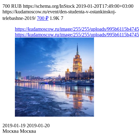
700
RUB
https://schema.org/InStock
2019-01-20T17:49:00+03:00
https://kudamoscow.ru/event/den-studenta-v-ostankinskoj-
telebashne-2019/
700
₽
1.9K
7
https://kudamoscow.ru/image/255/255/uploads/995b6115b474
https://kudamoscow.ru/image/255/255/uploads/995b6115b474
2019-01-19
2019-01-20
Москва
Москва