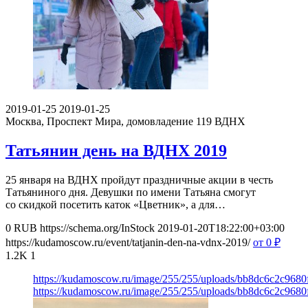
2019-01-25
2019-01-25
Москва, Проспект Мира, домовладение 119
ВДНХ
Татьянин день на ВДНХ 2019
25 января на ВДНХ пройдут праздничные акции в честь
Татьяниного дня. Девушки по имени Татьяна смогут
со скидкой посетить каток «Цветник», а для…
0
RUB
https://schema.org/InStock
2019-01-20T18:22:00+03:00
https://kudamoscow.ru/event/tatjanin-den-na-vdnx-2019/
от 0
₽
1.2K
1
https://kudamoscow.ru/image/255/255/uploads/bb8dc6c2c968
https://kudamoscow.ru/image/255/255/uploads/bb8dc6c2c968