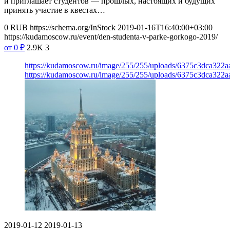
и приглашает студентов — прошлых, настоящих и будущих
принять участие в квестах…
0
RUB
https://schema.org/InStock
2019-01-16T16:40:00+03:00
https://kudamoscow.ru/event/den-studenta-v-parke-gorkogo-2019/
от 0
₽
2.9K
3
https://kudamoscow.ru/image/255/255/uploads/6375c3dca322
https://kudamoscow.ru/image/255/255/uploads/6375c3dca322
2019-01-12
2019-01-13