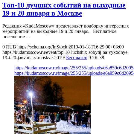
Топ-10 лучших событий на выходные
19 и 20 января в Москве
Редакция «KudaMoscow» представляет подборку интересных
мероприятий на выходные 19 и 20 января. Бесплатное
посещение…
0
RUB
https://schema.org/InStock
2019-01-18T16:29:00+03:00
https://kudamoscow.ru/event/top-10-luchshix-sobytij-na-vyxodnye-
19-i-20-janvarja-v-moskve-2019/
Бесплатно
9.2K
38
https://kudamoscow.ru/image/255/255/uploads/e6a859c6d209
https://kudamoscow.ru/image/255/255/uploads/e6a859c6d209