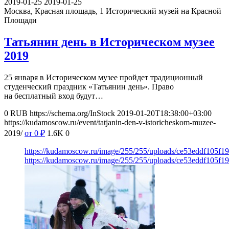
2019-01-25
2019-01-25
Москва, Красная площадь, 1
Исторический музей на Красной
Площади
Татьянин день в Историческом музее
2019
25 января в Историческом музее пройдет традиционный
студенческий праздник «Татьянин день». Право
на бесплатный вход будут…
0
RUB
https://schema.org/InStock
2019-01-20T18:38:00+03:00
https://kudamoscow.ru/event/tatjanin-den-v-istoricheskom-muzee-
2019/
от 0
₽
1.6K
0
https://kudamoscow.ru/image/255/255/uploads/ce53eddf105f1
https://kudamoscow.ru/image/255/255/uploads/ce53eddf105f1