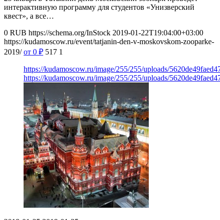
интерактивную программу для студентов «Унизверский
квест», а все…
0
RUB
https://schema.org/InStock
2019-01-22T19:04:00+03:00
https://kudamoscow.ru/event/tatjanin-den-v-moskovskom-zooparke-
2019/
от 0
₽
517
1
https://kudamoscow.ru/image/255/255/uploads/5620de49faed4
https://kudamoscow.ru/image/255/255/uploads/5620de49faed4