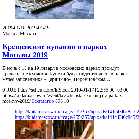
2019-01-18
2019-01-19
Москва
Москва
Крещенские купания в парках
Москвы 2019
В ночь с 18 на 19 января в московских парках пройдут
крещенские купания. Купели будут подготовлены в парке
музея-заповедника «Царицыно», Воронцовском…
0
RUB
https://schema.org/InStock
2019-01-17T22:55:00+03:00
https://kudamoscow.ru/event/kreschenskie-kupanija-v-parkax-
moskvy-2019/
Бесплатно
896
10
https://kudamoscow.ru/image/255/255/uploads/141c43f6c8d5
https://kudamoscow.ru/image/255/255/uploads/141c43f6c8d5