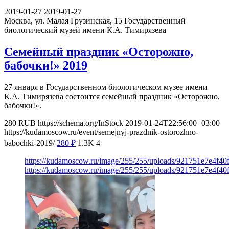
2019-01-27
2019-01-27
Москва, ул. Малая Грузинская, 15
Государственный
биологический музей имени К.А. Тимирязева
Семейный праздник «Осторожно,
бабочки!» 2019
27 января в Государственном биологическом музее имени
К.А. Тимирязева состоится семейный праздник «Осторожно,
бабочки!».
280
RUB
https://schema.org/InStock
2019-01-24T22:56:00+03:00
https://kudamoscow.ru/event/semejnyj-prazdnik-ostorozhno-
babochki-2019/
280
₽
1.3K
4
https://kudamoscow.ru/image/255/255/uploads/921751e7e4f4
https://kudamoscow.ru/image/255/255/uploads/921751e7e4f4