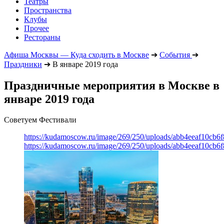
Театры
Пространства
Клубы
Прочее
Рестораны
Афиша Москвы — Куда сходить в Москве
➔
События
➔
Праздники
➔
В январе 2019 года
Праздничные мероприятия в Москве в
январе 2019 года
Советуем Фестивали
https://kudamoscow.ru/image/269/250/uploads/abb4eeaf10cb
https://kudamoscow.ru/image/269/250/uploads/abb4eeaf10cb