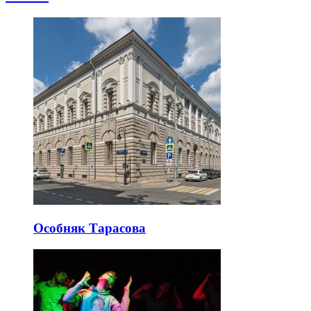
Особняк Тарасова