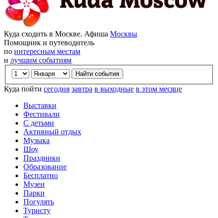
Куда сходить в Москве. Афиша
Москвы
Помощник и путеводитель
по
интересным местам
и
лучшим событиям
Куда пойти
сегодня
завтра
в выходные
в этом месяце
Выставки
Фестивали
С детьми
Активный отдых
Музыка
Шоу
Праздники
Образование
Бесплатно
Музеи
Парки
Погулять
Туристу