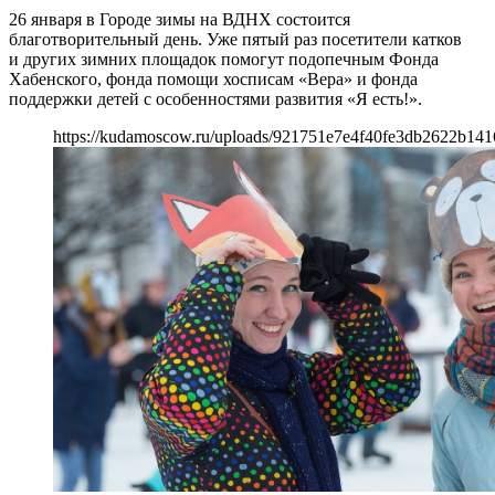
26 января в Городе зимы на ВДНХ состоится
благотворительный день. Уже пятый раз посетители катков
и других зимних площадок помогут подопечным Фонда
Хабенского, фонда помощи хосписам «Вера» и фонда
поддержки детей с особенностями развития «Я есть!».
https://kudamoscow.ru/uploads/921751e7e4f40fe3db2622b141