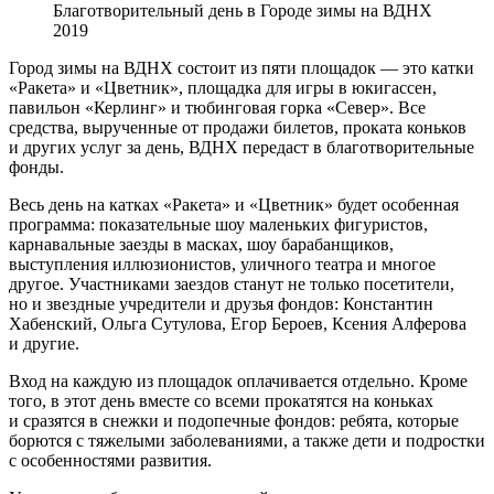
Благотворительный день в Городе зимы на ВДНХ
2019
Город зимы на ВДНХ состоит из пяти площадок — это катки
«Ракета» и «Цветник», площадка для игры в юкигассен,
павильон «Керлинг» и тюбинговая горка «Север». Все
средства, вырученные от продажи билетов, проката коньков
и других услуг за день, ВДНХ передаст в благотворительные
фонды.
Весь день на катках «Ракета» и «Цветник» будет особенная
программа: показательные шоу маленьких фигуристов,
карнавальные заезды в масках, шоу барабанщиков,
выступления иллюзионистов, уличного театра и многое
другое. Участниками заездов станут не только посетители,
но и звездные учредители и друзья фондов: Константин
Хабенский, Ольга Сутулова, Егор Бероев, Ксения Алферова
и другие.
Вход на каждую из площадок оплачивается отдельно. Кроме
того, в этот день вместе со всеми прокатятся на коньках
и сразятся в снежки и подопечные фондов: ребята, которые
борются с тяжелыми заболеваниями, а также дети и подростки
с особенностями развития.