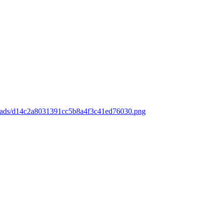
loads/d14c2a8031391cc5b8a4f3c41ed76030.png