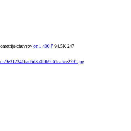
ometrija-chuvstv/
от 1 400
₽
94.5K
247
oads/9e312341bad5d8a0fdb9a61ea5ce2791.jpg