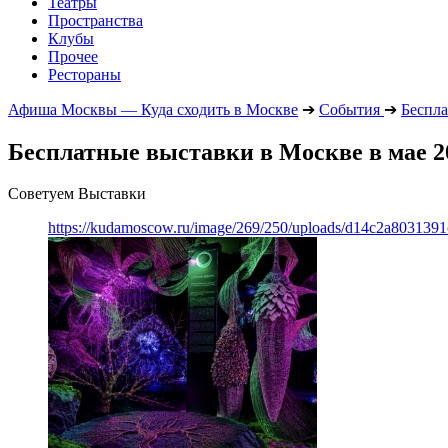
Театры
Пространства
Клубы
Прочее
Рестораны
Афиша Москвы — Куда сходить в Москве
➔
События
➔
Беспла
Бесплатные выставки в Москве в мае 2
Советуем Выставки
https://kudamoscow.ru/image/269/250/uploads/d14c2a803139