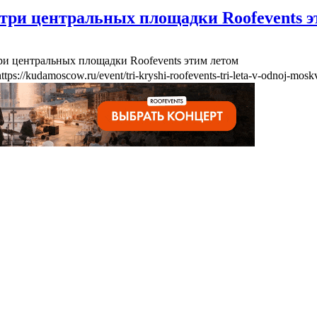
три центральных площадки Roofevents э
ри центральных площадки Roofevents этим летом
https://kudamoscow.ru/event/tri-kryshi-roofevents-tri-leta-v-odnoj-mosk