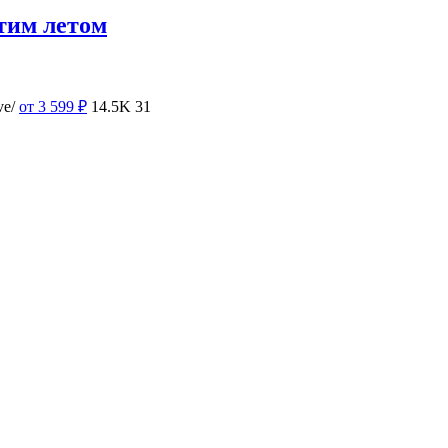
тим летом
ve/
от 3 599
₽
14.5K
31