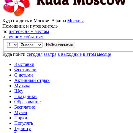
Куда сходить в Москве. Афиша
Москвы
Помощник и путеводитель
по
интересным местам
и
лучшим событиям
Куда пойти
сегодня
завтра
в выходные
в этом месяце
Выставки
Фестивали
С детьми
Активный отдых
Музыка
Шоу
Праздники
Образование
Бесплатно
Музеи
Парки
Погулять
Туристу