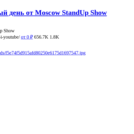
ый день от Moscow StandUp Show
Up Show
i-youtube/
от 0
₽
656.7K
1.8K
oads/f5e74f5d915afd80250e6175d1697547.jpg