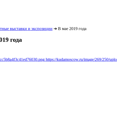
тные выставки и экспозиции
➔
В мае 2019 года
019 года
1cc5b8a4f3c41ed76030.png
https://kudamoscow.ru/image/269/250/up