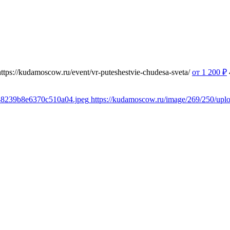
https://kudamoscow.ru/event/vr-puteshestvie-chudesa-sveta/
от 1 200
₽
348239b8e6370c510a04.jpeg
https://kudamoscow.ru/image/269/250/up