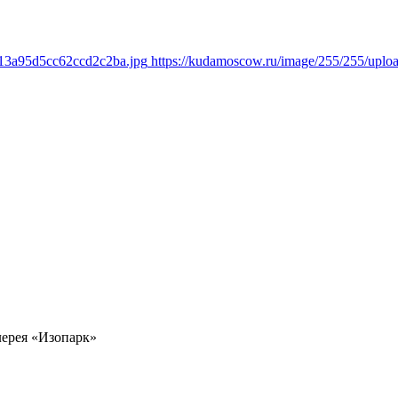
313a95d5cc62ccd2c2ba.jpg
https://kudamoscow.ru/image/255/255/upl
лерея «Изопарк»