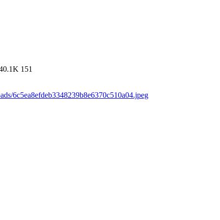
40.1K
151
loads/6c5ea8efdeb3348239b8e6370c510a04.jpeg