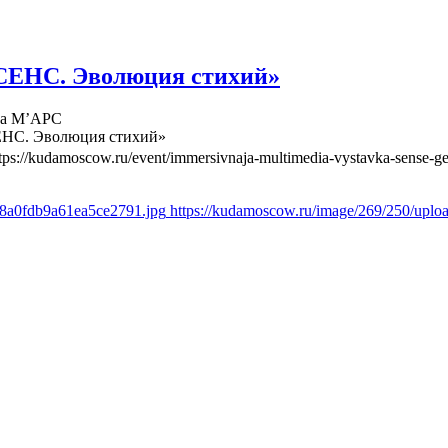
СЕНС. Эволюция стихий»
ва М’АРС
ЕНС. Эволюция стихий»
tps://kudamoscow.ru/event/immersivnaja-multimedia-vystavka-sense-ge
d8a0fdb9a61ea5ce2791.jpg
https://kudamoscow.ru/image/269/250/upl