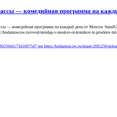
лассы — комедийная программа на кажд
ассы — комедийная программа на каждый день от Moscow Stand
s://kudamoscow.ru/event/stendap-v-moskve-ot-komikov-iz-proektov-tnt-
fd80250e6175d1697547.jpg
https://kudamoscow.ru/image/269/250/upl