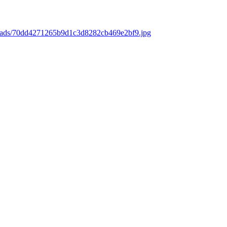
loads/70dd4271265b9d1c3d8282cb469e2bf9.jpg