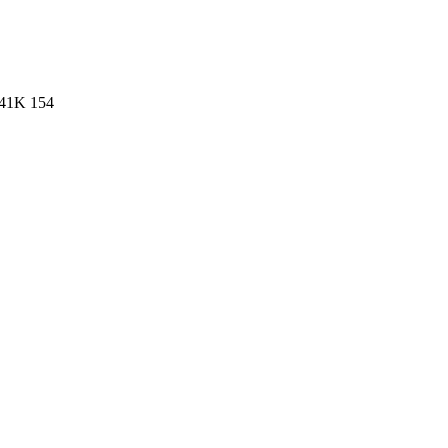
41K
154