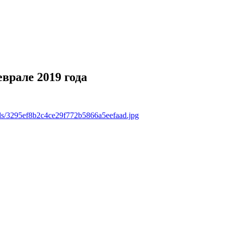
еврале 2019 года
ads/3295ef8b2c4ce29f772b5866a5eefaad.jpg