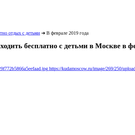
тно отдых с детьми
➔
В феврале 2019 года
сходить бесплатно с детьми в Москве в ф
29f772b5866a5eefaad.jpg
https://kudamoscow.ru/image/269/250/uplo