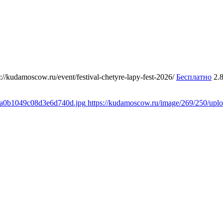
s://kudamoscow.ru/event/festival-chetyre-lapy-fest-2026/
Бесплатно
2.
a8a0b1049c08d3e6d740d.jpg
https://kudamoscow.ru/image/269/250/up