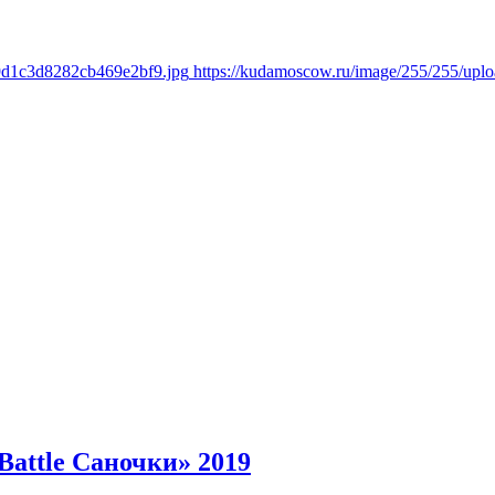
9d1c3d8282cb469e2bf9.jpg
https://kudamoscow.ru/image/255/255/up
Battle Саночки» 2019