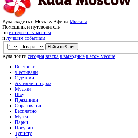
Куда сходить в Москве. Афиша
Москвы
Помощник и путеводитель
по
интересным местам
и
лучшим событиям
Куда пойти
сегодня
завтра
в выходные
в этом месяце
Выставки
Фестивали
С детьми
Активный отдых
Музыка
Шоу
Праздники
Образование
Бесплатно
Музеи
Парки
Погулять
Туристу