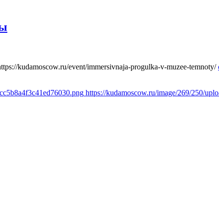
ты
https://kudamoscow.ru/event/immersivnaja-progulka-v-muzee-temnoty/
1cc5b8a4f3c41ed76030.png
https://kudamoscow.ru/image/269/250/up