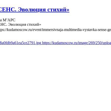
СЕНС. Эволюция стихий»
ва М’АРС
ЕНС. Эволюция стихий»
tps://kudamoscow.ru/event/immersivnaja-multimedia-vystavka-sense-ge
d8a0fdb9a61ea5ce2791.jpg
https://kudamoscow.ru/image/269/250/upl