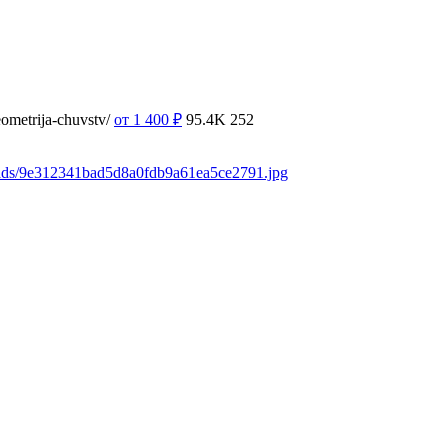
ometrija-chuvstv/
от 1 400
₽
95.4K
252
oads/9e312341bad5d8a0fdb9a61ea5ce2791.jpg