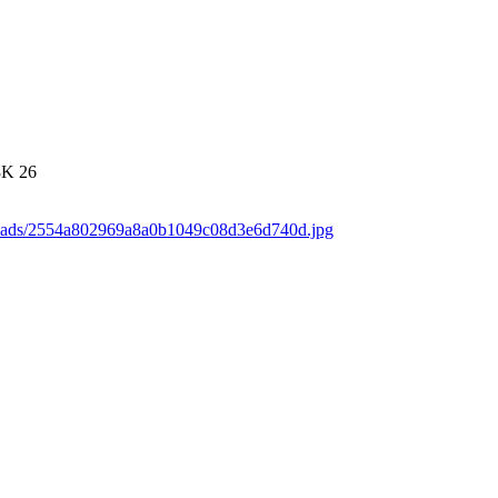
8K
26
loads/2554a802969a8a0b1049c08d3e6d740d.jpg