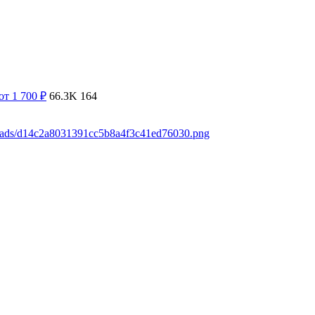
от 1 700
₽
66.3K
164
loads/d14c2a8031391cc5b8a4f3c41ed76030.png