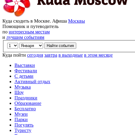
Куда сходить в Москве. Афиша
Москвы
Помощник и путеводитель
по
интересным местам
и
лучшим событиям
Куда пойти
сегодня
завтра
в выходные
в этом месяце
Выставки
Фестивали
С детьми
Активный отдых
Музыка
Шоу
Праздники
Образование
Бесплатно
Музеи
Парки
Погулять
Туристу