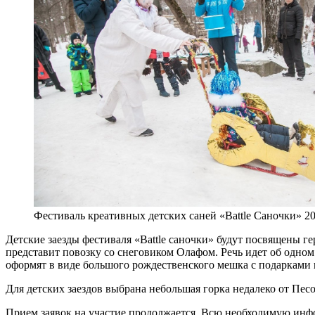
Фестиваль креативных детских саней «Battle Саночки» 2
Детские заезды фестиваля «Battle саночки» будут посвящены г
представит повозку со снеговиком Олафом. Речь идет об одно
оформят в виде большого рождественского мешка с подарками 
Для детских заездов выбрана небольшая горка недалеко от Песо
Прием заявок на участие продолжается. Всю необходимую инф