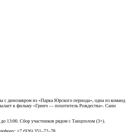
цы с динозавром из «Парка Юрского периода», одна из команд
тсылает к фильму «Гринч — похититель Рождества». Сани
 до 13:00. Сбор участников рядом с Танцполом (3+).
ефону: +7 (926) 351–72–78.