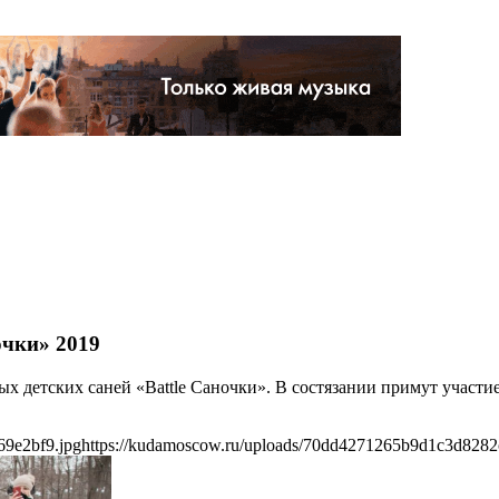
очки» 2019
х детских саней «Battle Саночки». В состязании примут участие 
69e2bf9.jpg
https://kudamoscow.ru/uploads/70dd4271265b9d1c3d8282