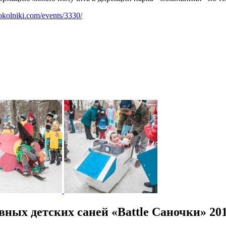
sokolniki.com/events/3330/
ных детских саней «Battle Саночки» 20