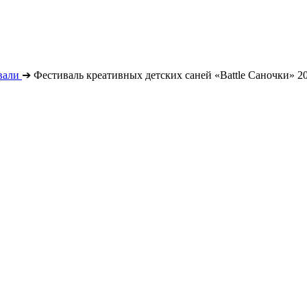
вали
➔
Фестиваль креативных детских саней «Battle Саночки» 2