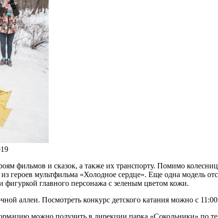
019
ероям фильмов и сказок, а также их транспорту. Помимо колесни
м из героев мультфильма «Холодное сердце». Еще одна модель о
и фигуркой главного персонажа с зеленым цветом кожи.
чной аллеи. Посмотреть конкурс детского катания можно с 11:00
ормацию можно получить в дирекции парка «Сокольники» по тел