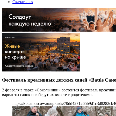
Скачать .ics
Фестиваль креативных детских саней «Battle Сан
2 февраля в парке «Сокольники» состоится фестиваль креативны
варианты санок и соберут их вместе с родителями.
https://kudamoscow.ru/uploads/70dd4271265b9d1c3d8282cb4