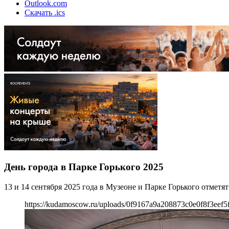
Outlook.com
Скачать .ics
День города в Парке Горького 2025
13 и 14 сентября 2025 года в Музеоне и Парке Горького отметя
https://kudamoscow.ru/uploads/0f9167a9a208873c0e0f8f3eef5