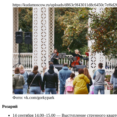
https://kudamoscow.ru/uploads/d863c9f43011d8c6450c7ef6d2
Фото: vk.com/gorkypark
Розарий
14 сентября 14.00–15.00 — Выступление струнного кварт