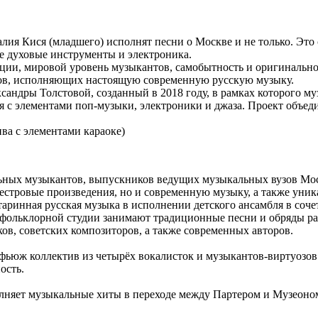
лия Кися (младшего) исполнят песни о Москве и не только. Это
 духовые инструменты и электроника.
ции, мировой уровень музыкантов, самобытность и оригинально
лов, исполняющих настоящую современную русскую музыку.
ндры Толстовой, созданный в 2018 году, в рамках которого м
 с элементами поп-музыки, электроники и джаза. Проект объеди
ва с элементами караоке)
ьных музыкантов, выпускников ведущих музыкальных вузов Моск
ркестровые произведения, но и современную музыку, а также уни
таринная русская музыка в исполнении детского ансамбля в соче
й фольклорной студии занимают традиционные песни и обряды ра
ов, советских композиторов, а также современных авторов.
к-фьюж коллектив из четырёх вокалисток и музыкантов-виртуозо
ость.
лняет музыкальные хиты в переходе между Партером и Музеоном