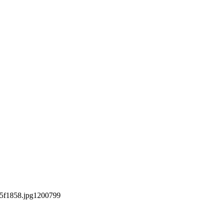
5f1858.jpg
1200
799