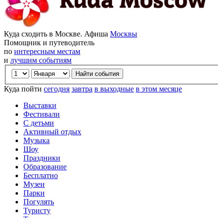
Куда сходить в Москве. Афиша
Москвы
Помощник и путеводитель
по
интересным местам
и
лучшим событиям
Куда пойти
сегодня
завтра
в выходные
в этом месяце
Выставки
Фестивали
С детьми
Активный отдых
Музыка
Шоу
Праздники
Образование
Бесплатно
Музеи
Парки
Погулять
Туристу