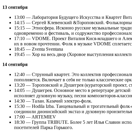
13 сентября
13:00 — Лаборатория Будущего Искусства и Квартет Вита
14:15 — Сергей Клевенский &Тороповский. Фольклорные
15:15 — Этносфера. Исконно русские музыкальные тради
одновременно и фестиваль, и содружество профессиона
17:10 — VDOME. Проект Виталия Кися-младшего и Алекса
их в новом прочтении. Фолк в музыке VDOME сплетается
18:45 — Zventa Sventana
19:45 — Хор на весь двор (Хоровое выступления коллекти
14 сентября
12:40 — Струнный квартет. Это коллектив профессионал
пополняется. Включает в себя не только классические о
13:20 — Тороповский и Душегрея (кураторский проект, с
14:05 — Душегрея. Основное место в репертуаре детско
исполняет духовную музыку, песни композиторов-классик
14:30 — Талан. Казачий электро-фолк.
15:30 — Hodila Izba. Танцевальный и трогательный фол
соединили дионисийский экстаз и духовную пронзительн
17:00 — ARTEMIEV
18:30 — Группа TRIBUTE. Более 5 лет Илья Славин испо
посетителей Парка Горького.