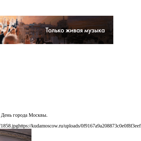
т День города Москвы.
f1858.jpg
https://kudamoscow.ru/uploads/0f9167a9a208873c0e0f8f3eef