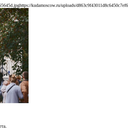
65645d.jpg
https://kudamoscow.ru/uploads/d863c9f43011d8c6450c7ef
ета.