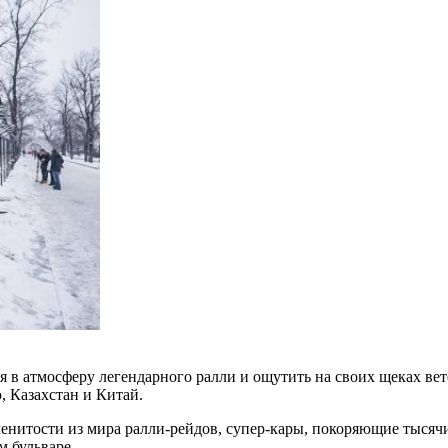
я в атмосферу легендарного ралли и ощутить на своих щеках в
 Казахстан и Китай.
менитости из мира ралли-рейдов, супер-кары, покоряющие тысяч
м бульваре.