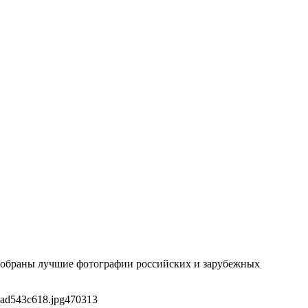
й собраны лучшие фотографии российских и зарубежных
dad543c618.jpg
470
313