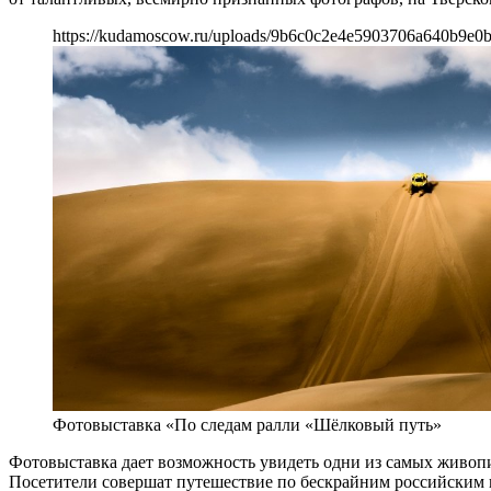
https://kudamoscow.ru/uploads/9b6c0c2e4e5903706a640b9e0b
Фотовыставка «По следам ралли «Шёлковый путь»
Фотовыставка дает возможность увидеть одни из самых живопи
Посетители совершат путешествие по бескрайним российским 