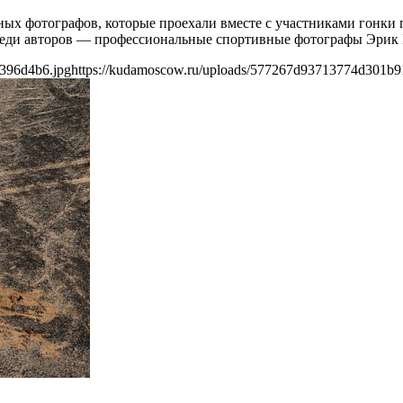
ных фотографов, которые проехали вместе с участниками гонки 
реди авторов — профессиональные спортивные фотографы Эрик 
396d4b6.jpg
https://kudamoscow.ru/uploads/577267d93713774d301b