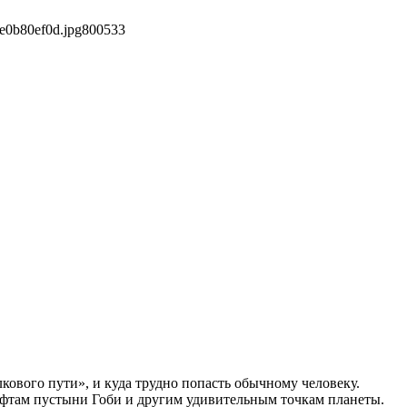
e0b80ef0d.jpg
800
533
кового пути», и куда трудно попасть обычному человеку.
афтам пустыни Гоби и другим удивительным точкам планеты.