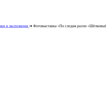
вки и экспозиции
➔
Фотовыставка «По следам ралли «Шёлковый