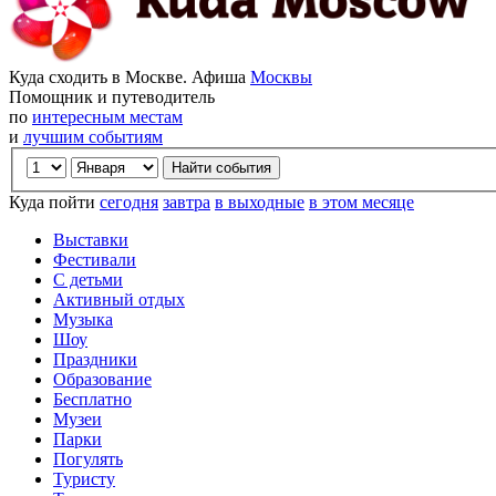
Куда сходить в Москве. Афиша
Москвы
Помощник и путеводитель
по
интересным местам
и
лучшим событиям
Куда пойти
сегодня
завтра
в выходные
в этом месяце
Выставки
Фестивали
С детьми
Активный отдых
Музыка
Шоу
Праздники
Образование
Бесплатно
Музеи
Парки
Погулять
Туристу