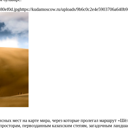
80ef0d.jpg
https://kudamoscow.ru/uploads/9b6c0c2e4e5903706a640b9
сных мест на карте мира, через которые пролегал маршрут «Шёл
просторам, первозданным казахским степям, загадочным ландш