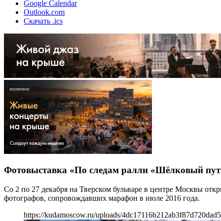
Google Calendar
Outlook.com
Скачать .ics
Фотовыставка «По следам ралли «Шёлковый пут
Со 2 по 27 декабря на Тверском бульваре в центре Москвы от
фотографов, сопровождавших марафон в июле 2016 года.
https://kudamoscow.ru/uploads/4dc17116b212ab3f87d720dad5