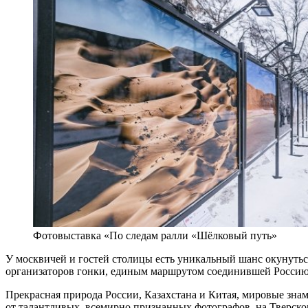
Фотовыставка «По следам ралли «Шёлковый путь»
У москвичей и гостей столицы есть уникальный шанс окунутьс
организаторов гонки, единым маршрутом соединившей Россию,
Прекрасная природа России, Казахстана и Китая, мировые зна
от талантливых, всемирно признанных фотографов, на Тверско