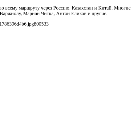
по всему маршруту через Россию, Казахстан и Китай. Многие
Варжиолу, Мариан Читка, Антон Еликов и другие.
91786396d4b6.jpg
800
533