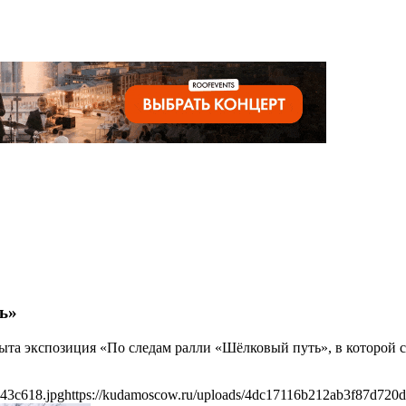
ь»
крыта экспозиция «По следам ралли «Шёлковый путь», в которо
43c618.jpg
https://kudamoscow.ru/uploads/4dc17116b212ab3f87d720