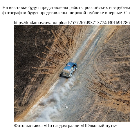
На выставке будут представлены работы российских и зарубеж
фотографии будут представлены широкой публике впервые. С
https://kudamoscow.ru/uploads/577267d93713774d301b91786
Фотовыставка «По следам ралли «Шёлковый путь»