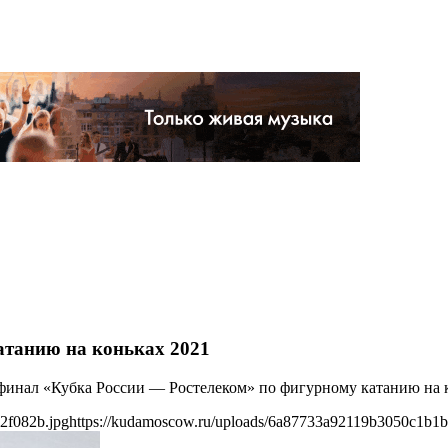
атанию на коньках 2021
я финал «Кубка России — Ростелеком» по фигурному катанию на 
2f082b.jpg
https://kudamoscow.ru/uploads/6a87733a92119b3050c1b1b