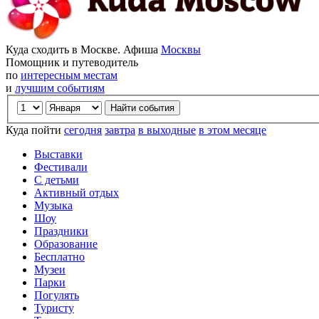
Куда сходить в Москве. Афиша
Москвы
Помощник и путеводитель
по
интересным местам
и
лучшим событиям
Куда пойти
сегодня
завтра
в выходные
в этом месяце
Выставки
Фестивали
С детьми
Активный отдых
Музыка
Шоу
Праздники
Образование
Бесплатно
Музеи
Парки
Погулять
Туристу