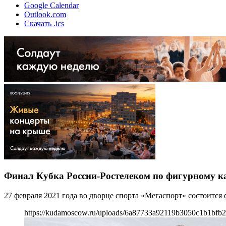
Google Calendar
Outlook.com
Скачать .ics
Финал Кубка России-Ростелеком по фигурному к
27 февраля 2021 года во дворце спорта «Мегаспорт» состоитс
https://kudamoscow.ru/uploads/6a87733a92119b3050c1b1bfb2