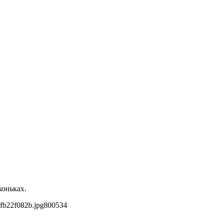
коньках.
fb22f082b.jpg
800
534