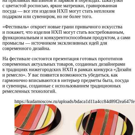
на прилавках магазинов и ларьков в переходах. Шкатулки
с цветастой росписью, яркие матрешки, гравированная
посуда — все эти изделия НХП могут стать неплохим
подарком или сувениром, но не более того.
«Фестиваль» откроет новые грани привычного искусства
и покажет, что изделия НХП могут стать востребованным,
функциональным и конкурентоспособным продуктом, а сами
промыслы — источником эксклюзивных идей для
современного дизайна.
На фестивале состоится презентация готовых прототипов
современных актуальных товаров, созданных дизайнерами
в традициях нижегородских НХП в рамках конкурса «Дизайн
и ремесло». У вас появится возможность убедиться, как
гармонично вписываются в интерьер предметы быта, посуда
и сувениры, созданные с использованием традиционных
ремесленных технологий.
https://kudamoscow.ru/uploads/bdaca1d11a4cc84d89f2ea647fe