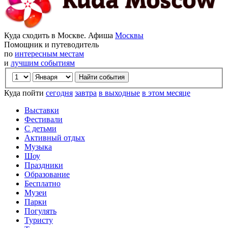
Куда сходить в Москве. Афиша
Москвы
Помощник и путеводитель
по
интересным местам
и
лучшим событиям
Куда пойти
сегодня
завтра
в выходные
в этом месяце
Выставки
Фестивали
С детьми
Активный отдых
Музыка
Шоу
Праздники
Образование
Бесплатно
Музеи
Парки
Погулять
Туристу