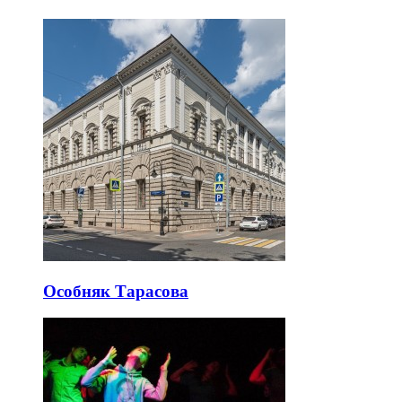
Особняк Тарасова