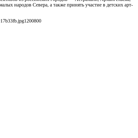
алых народов Севера, а также принять участие в детских арт-
e17b33fb.jpg
1200
800