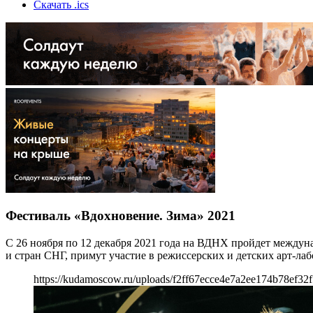
Скачать .ics
Фестиваль «Вдохновение. Зима» 2021
С 26 ноября по 12 декабря 2021 года на ВДНХ пройдет междун
и стран СНГ, примут участие в режиссерских и детских арт-ла
https://kudamoscow.ru/uploads/f2ff67ecce4e7a2ee174b78ef32f