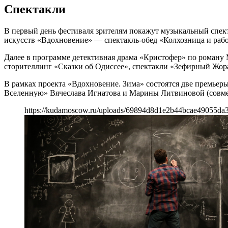
Спектакли
В первый день фестиваля зрителям покажут музыкальный спек
искусств «Вдохновение» — спектакль-обед «Колхозница и раб
Далее в программе детективная драма «Кристофер» по роману 
сторителлинг «Сказки об Одиссее», спектакли «Зефирный Жор
В рамках проекта «Вдохновение. Зима» состоятся две премьеры
Вселенную» Вячеслава Игнатова и Марины Литвиновой (совмес
https://kudamoscow.ru/uploads/69894d8d1e2b44bcae49055da