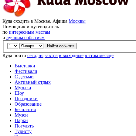
Куда сходить в Москве. Афиша
Москвы
Помощник и путеводитель
по
интересным местам
и
лучшим событиям
Куда пойти
сегодня
завтра
в выходные
в этом месяце
Выставки
Фестивали
С детьми
Активный отдых
Музыка
Шоу
Праздники
Образование
Бесплатно
Музеи
Парки
Погулять
Туристу