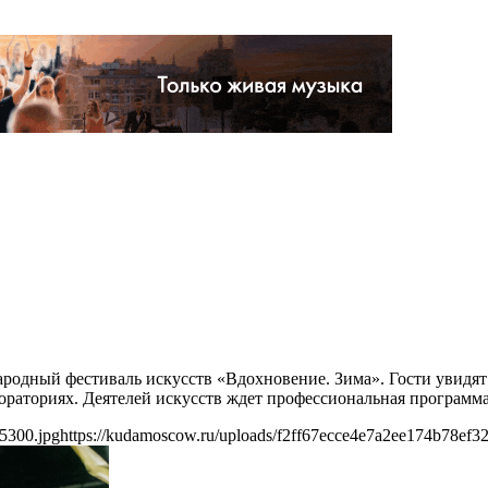
ародный фестиваль искусств «Вдохновение. Зима». Гости увидят
бораториях. Деятелей искусств ждет профессиональная программа
5300.jpg
https://kudamoscow.ru/uploads/f2ff67ecce4e7a2ee174b78ef32