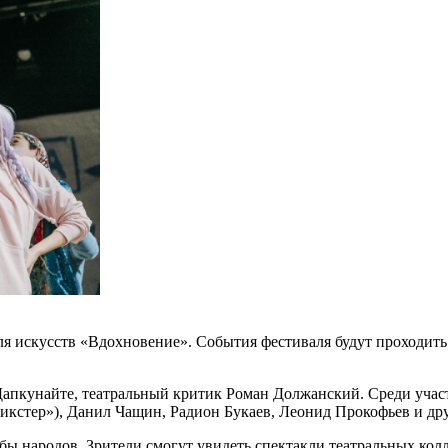
 искусств «Вдохновение». События фестиваля будут проходить
Дапкунайте, театральный критик Роман Должанский. Среди уча
рикстер»), Данил Чащин, Радион Букаев, Леонид Прокофьев и др
ы народов. Зрители смогут увидеть спектакли театральных кол