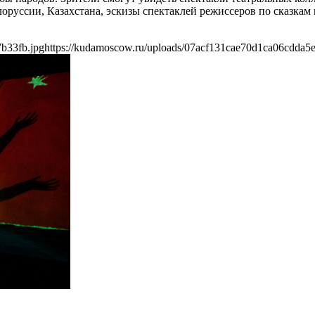
руссии, Казахстана, эскизы спектаклей режиссеров по сказкам м
b33fb.jpg
https://kudamoscow.ru/uploads/07acf131cae70d1ca06cdda5