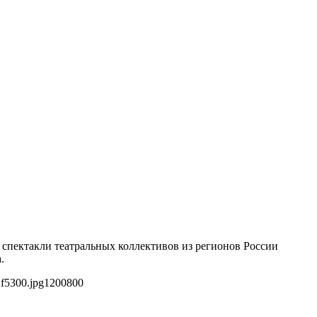
 спектакли театральных коллективов из регионов России
.
f5300.jpg
1200
800