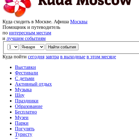
Куда сходить в Москве. Афиша
Москвы
Помощник и путеводитель
по
интересным местам
и
лучшим событиям
Куда пойти
сегодня
завтра
в выходные
в этом месяце
Выставки
Фестивали
С детьми
Активный отдых
Музыка
Шоу
Праздники
Образование
Бесплатно
Музеи
Парки
Погулять
Туристу