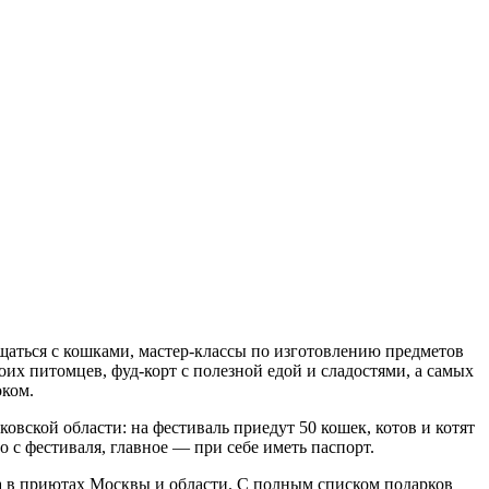
щаться с кошками, мастер-классы по изготовлению предметов
их питомцев, фуд-корт с полезной едой и сладостями, а самых
оком.
ской области: на фестиваль приедут 50 кошек, котов и котят
 с фестиваля, главное — при себе иметь паспорт.
да в приютах Москвы и области. С полным списком подарков