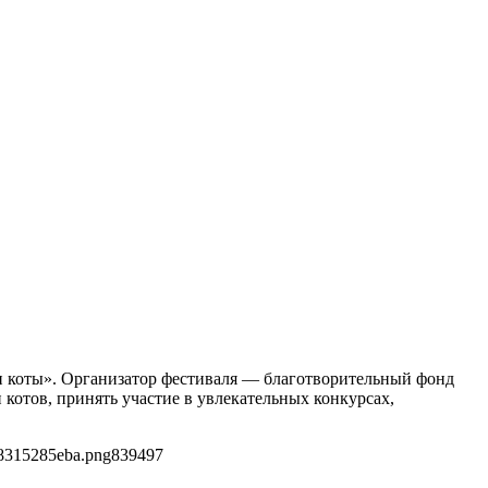
 и коты». Организатор фестиваля — благотворительный фонд
отов, принять участие в увлекательных конкурсах,
48315285eba.png
839
497