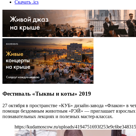
Скачать .ics
Фестиваль «Тыквы и коты» 2019
27 октября в пространстве «КУБ» дизайн-завода «Флакон» в ч
помощи бездомным животным «РЭЙ» — приглашает взрослых и д
познавательных лекциях и полезных мастер-классах.
https://kudamoscow.ru/uploads/4194751693f253e9c6be34831