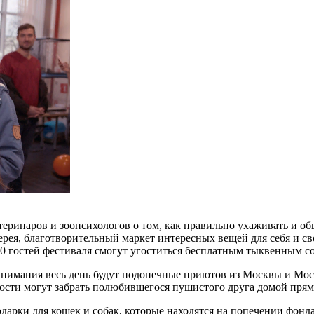
еринаров и зоопсихологов о том, как правильно ухаживать и об
рея, благотворительный маркет интересных вещей для себя и сво
0 гостей фестиваля смогут угоститься бесплатным тыквенным с
имания весь день будут подопечные приютов из Москвы и Москов
Гости могут забрать полюбившегося пушистого друга домой прямо
одарки для кошек и собак, которые находятся на попечении фон