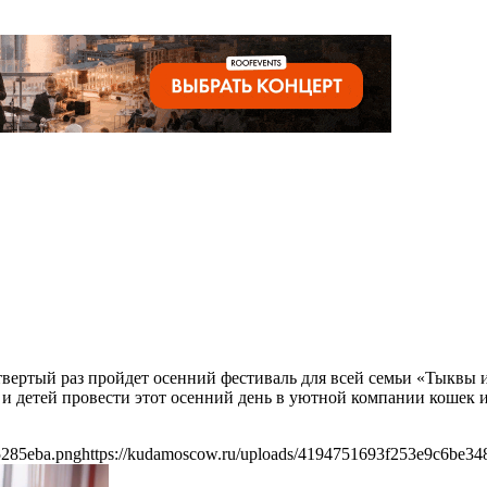
етвертый раз пройдет осенний фестиваль для всей семьи «Тыквы
етей провести этот осенний день в уютной компании кошек и к
5285eba.png
https://kudamoscow.ru/uploads/4194751693f253e9c6be3