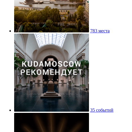
783 места
35 событий