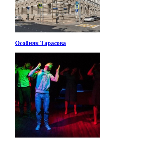
Особняк Тарасова