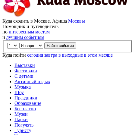
Куда сходить в Москве. Афиша
Москвы
Помощник и путеводитель
по
интересным местам
и
лучшим событиям
Куда пойти
сегодня
завтра
в выходные
в этом месяце
Выставки
Фестивали
С детьми
Активный отдых
Музыка
Шоу
Праздники
Образование
Бесплатно
Музеи
Парки
Погулять
Туристу