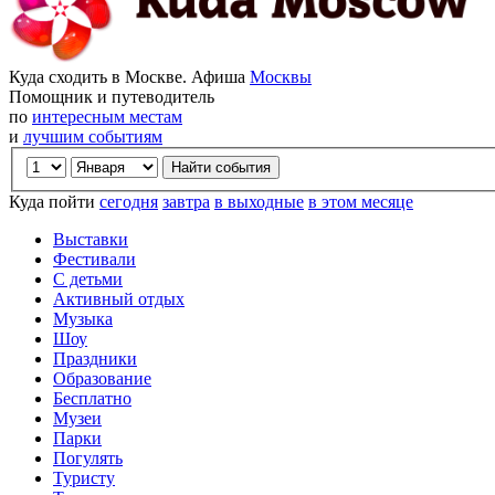
Куда сходить в Москве. Афиша
Москвы
Помощник и путеводитель
по
интересным местам
и
лучшим событиям
Куда пойти
сегодня
завтра
в выходные
в этом месяце
Выставки
Фестивали
С детьми
Активный отдых
Музыка
Шоу
Праздники
Образование
Бесплатно
Музеи
Парки
Погулять
Туристу