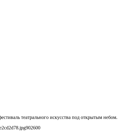
естиваль театрального искусства под открытым небом.
e2cd2d78.jpg
902
600