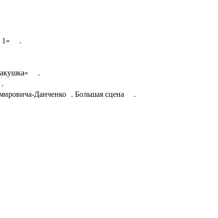
а 1» .
«Ракушка» .
.
Немировича-Данченко . Большая сцена .