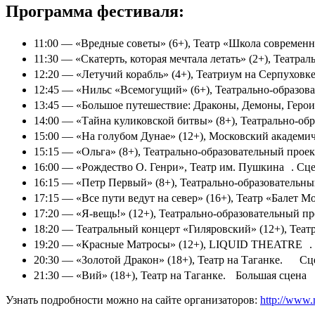
Программа фестиваля:
11:00 — «Вредные советы» (6+), Театр «Школа совреме
11:30 — «Скатерть, которая мечтала летать» (2+), Театр
12:20 — «Летучий корабль» (4+), Театриум на Серпухов
12:45 — «Нильс «Всемогущий» (6+), Театрально-образов
13:45 — «Большое путешествие: Драконы, Демоны, Герои
14:00 — «Тайна куликовской битвы» (8+), Театрально-
15:00 — «На голубом Дунае» (12+), Московский академи
15:15 — «Ольга» (8+), Театрально-образовательный про
16:00 — «Рождество О. Генри», Театр им. Пушкина . С
16:15 — «Петр Первый» (8+), Театрально-образовательн
17:15 — «Все пути ведут на север» (16+), Театр «Балет 
17:20 — «Я-вещь!» (12+), Театрально-образовательный п
18:20 — Театральный концерт «Гиляровский» (12+), Те
19:20 — «Красные Матросы» (12+), LIQUID THEATRE 
20:30 — «Золотой Дракон» (18+), Театр на Таганке. Сц
21:30 — «Вий» (18+), Театр на Таганке. Большая сцен
Узнать подробности можно на сайте организаторов:
http://www.