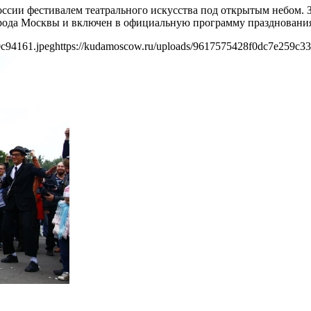
сии фестивалем театрального искусства под открытым небом. За
рода Москвы и включен в официальную программу празднования 
0c94161.jpeg
https://kudamoscow.ru/uploads/9617575428f0dc7e259c3