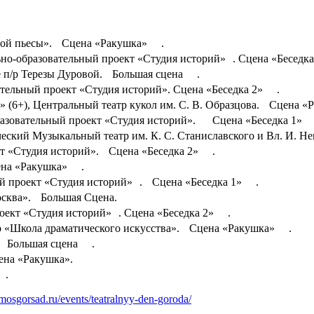
нной пьесы». Сцена «Ракушка» .
ально-образовательный проект «Студия историй» . Сцена «Беседк
ке п/р Терезы Дуровой. Большая сцена .
ательный проект «Студия историй». Сцена «Беседка 2» .
» (6+), Центральный театр кукол им. С. В. Образцова. Сцена 
образовательный проект «Студия историй». Сцена «Беседка 1» 
ческий Музыкальный театр им. К. С. Станиславского и Вл. И. 
ект «Студия историй». Сцена «Беседка 2» .
цена «Ракушка» .
ый проект «Студия историй» . Сцена «Беседка 1» .
Москва». Большая Сцена.
роект «Студия историй» . Сцена «Беседка 2» .
атр «Школа драматического искусства». Сцена «Ракушка» .
. Большая сцена .
ена «Ракушка».
а .
mosgorsad.ru/events/teatralnyy-den-goroda/