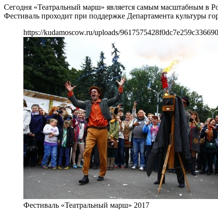
Сегодня «Театральный марш» является самым масштабным в Рос
Фестиваль проходит при поддержке Департамента культуры го
https://kudamoscow.ru/uploads/9617575428f0dc7e259c33669
Фестиваль «Театральный марш» 2017