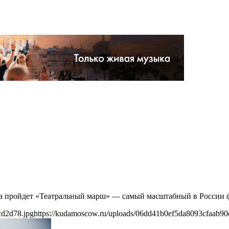
да пройдет «Театральный марш» — самый масштабный в России ф
cd2d78.jpg
https://kudamoscow.ru/uploads/06dd41b0ef5da8093cfaab90