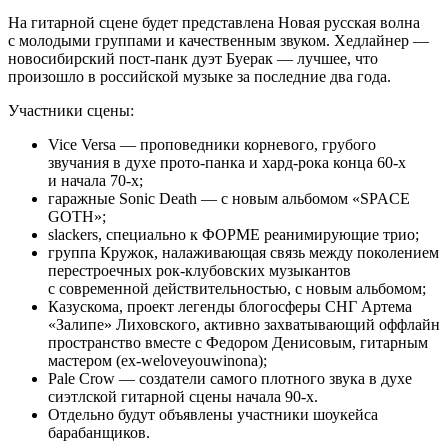
На гитарной сцене будет представлена Новая русская волна
с молодыми группами и качественным звуком. Хедлайнер —
новосибирский пост-панк дуэт Буерак — лучшее, что
произошло в российской музыке за последние два года.
Участники сцены:
Vice Versa — проповедники корневого, грубого
звучания в духе прото-панка и хард-рока конца 60-х
и начала 70-х;
гаражные Sonic Death — с новым альбомом «SPACE
GOTH»;
slackers, специально к ФОРМЕ реанимирующие трио;
группа Кружок, налаживающая связь между поколением
перестроечных рок-клубовских музыкантов
с современной действительностью, с новым альбомом;
Казускома, проект легенды блогосферы СНГ Артема
«Залипе» Лиховского, активно захватывающий оффлайн
пространство вместе с Федором Денисовым, гитарным
мастером (ex-weloveyouwinona);
Pale Crow — создатели самого плотного звука в духе
сиэтлской гитарной сцены начала 90-х.
Отдельно будут объявлены участники шоукейса
барабанщиков.