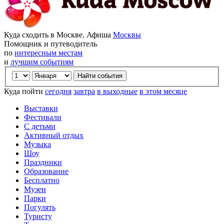
Куда сходить в Москве. Афиша
Москвы
Помощник и путеводитель
по
интересным местам
и
лучшим событиям
Куда пойти
сегодня
завтра
в выходные
в этом месяце
Выставки
Фестивали
С детьми
Активный отдых
Музыка
Шоу
Праздники
Образование
Бесплатно
Музеи
Парки
Погулять
Туристу