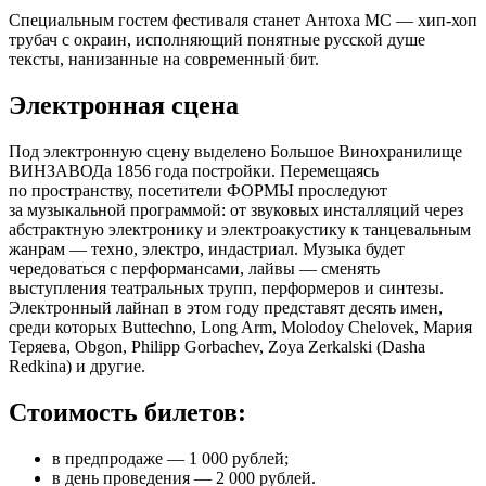
Специальным гостем фестиваля станет Антоха МС — хип-хоп
трубач с окраин, исполняющий понятные русской душе
тексты, нанизанные на современный бит.
Электронная сцена
Под электронную сцену выделено Большое Винохранилище
ВИНЗАВОДа 1856 года постройки. Перемещаясь
по пространству, посетители ФОРМЫ проследуют
за музыкальной программой: от звуковых инсталляций через
абстрактную электронику и электроакустику к танцевальным
жанрам — техно, электро, индастриал. Музыка будет
чередоваться с перформансами, лайвы — сменять
выступления театральных трупп, перформеров и синтезы.
Электронный лайнап в этом году представят десять имен,
среди которых Buttechno, Long Arm, Molodoy Chelovek, Мария
Теряева, Obgon, Philipp Gorbachev, Zoya Zerkalski (Dasha
Redkina) и другие.
Стоимость билетов:
в предпродаже — 1 000 рублей;
в день проведения — 2 000 рублей.