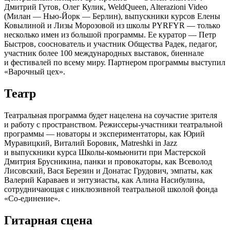
Дмитрий Гутов, Олег Кулик, WeldQueen, Alterazioni Video
(Милан — Нью-Йорк — Берлин), выпускники курсов Елены
Ковылиной и Лизы Морозовой из школы PYRFYR — только
несколько имен из большой программы. Ее куратор — Петр
Быстров, сооснователь и участник Общества Радек, педагог,
участник более 100 международных выставок, биеннале
и фестивалей по всему миру. Партнером программы выступил
«Варочный цех».
Театр
Театральная программа будет нацелена на соучастие зрителя
и работу с пространством. Режиссеры-участники театральной
программы — новаторы и экспериментаторы, как Юрий
Муравицкий, Виталий Боровик, Matreshki in Jazz
и выпускники курса Школы-комьюнити при Мастерской
Дмитрия Брусникина, панки и провокаторы, как Всеволод
Лисовский, Вася Березин и Донатас Грудович, эмпаты, как
Валерий Караваев и энтузиасты, как Алина Насибулина,
сотрудничающая с инклюзивной театральной школой фонда
«Со-единение».
Гитарная сцена