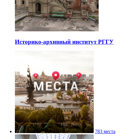
Историко-архивный институт РГГУ
783 места