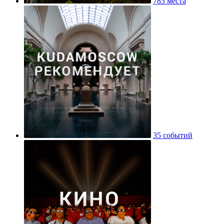
783 места
35 событий