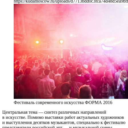
https://kudamoscow.ru/uploads/d7713bdd0c3fca74d48d5ea9bff
Фестиваль современного искусства ФОРМА 2016
Центральная тема — синтез различных направлений
в искусстве. Помимо выставки работ актуальных художников
и выступления десятков музыкантов, специально к фестивалю
представители российской арт — и музыкальной сцены