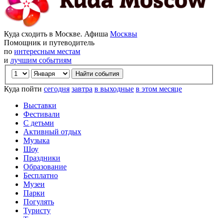
Куда сходить в Москве. Афиша
Москвы
Помощник и путеводитель
по
интересным местам
и
лучшим событиям
Куда пойти
сегодня
завтра
в выходные
в этом месяце
Выставки
Фестивали
С детьми
Активный отдых
Музыка
Шоу
Праздники
Образование
Бесплатно
Музеи
Парки
Погулять
Туристу