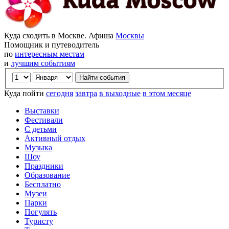
Куда сходить в Москве. Афиша
Москвы
Помощник и путеводитель
по
интересным местам
и
лучшим событиям
Куда пойти
сегодня
завтра
в выходные
в этом месяце
Выставки
Фестивали
С детьми
Активный отдых
Музыка
Шоу
Праздники
Образование
Бесплатно
Музеи
Парки
Погулять
Туристу