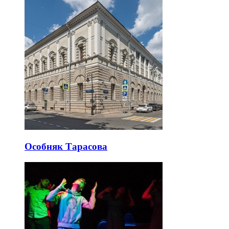
Особняк Тарасова