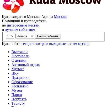
Куда сходить в Москве. Афиша
Москвы
Помощник и путеводитель
по
интересным местам
и
лучшим событиям
Куда пойти
сегодня
завтра
в выходные
в этом месяце
Выставки
Фестивали
С детьми
Активный отдых
Музыка
Шоу
Праздники
Образование
Бесплатно
Музеи
Парки
Погулять
Туристу