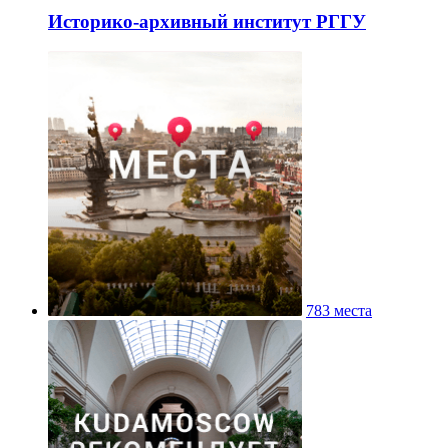
Историко-архивный институт РГГУ
783 места