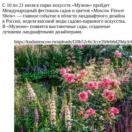
С 10 по 21 июля в парке искусств «Музеон» пройдет
Международный фестиваль садов и цветов «Moscow Flower
Show» — главное событие в области ландшафтного дизайна
в России, неделя высокой моды садово-паркового искусства.
В «Музеоне» появятся выставочные сады, созданные
лучшими ландшафтными дизайнерами.
https://kudamoscow.ru/uploads/f20b52c6c3cce2b9eb6d29da3c