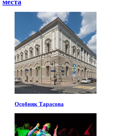
места
Особняк Тарасова