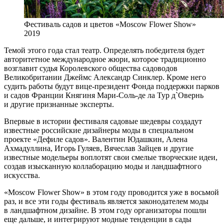
Фестиваль садов и цветов «Moscow Flower Show»
2019
Темой этого года стал театр. Определять победителя будет
авторитетное международное жюри, которое традиционно
возглавит судья Королевского общества садоводов
Великобритании Джеймс Александр Синклер. Кроме него
судить работы будут вице-президент Фонда поддержки парков
и садов Франции Княгиня Мари-Соль-де ла Тур д`Овернь
и другие признанные эксперты.
Впервые в истории фестиваля садовые шедевры создадут
известные российские дизайнеры моды в специальном
проекте «Дефиле садов». Валентин Юдашкин, Алена
Ахмадуллина, Игорь Гуляев, Вячеслав Зайцев и другие
известные модельеры воплотят свои смелые творческие идеи,
создав изысканную коллаборацию моды и ландшафтного
искусства.
«Moscow Flower Show» в этом году проводится уже в восьмой
раз, и все эти годы фестиваль является законодателем моды
в ландшафтном дизайне. В этом году организаторы пошли
еще дальше, и интегрируют модные тенденции в сады