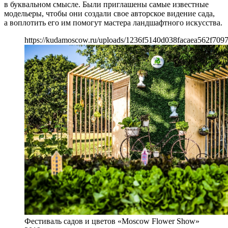
в буквальном смысле. Были приглашены самые известные
модельеры, чтобы они создали свое авторское видение сада,
а воплотить его им помогут мастера ландшафтного искусства.
https://kudamoscow.ru/uploads/1236f5140d038facaea562f7097
Фестиваль садов и цветов «Moscow Flower Show»