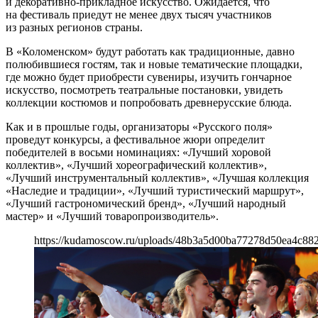
и декоративно-прикладное искусство. Ожидается, что
на фестиваль приедут не менее двух тысяч участников
из разных регионов страны.
В «Коломенском» будут работать как традиционные, давно
полюбившиеся гостям, так и новые тематические площадки,
где можно будет приобрести сувениры, изучить гончарное
искусство, посмотреть театральные постановки, увидеть
коллекции костюмов и попробовать древнерусские блюда.
Как и в прошлые годы, организаторы «Русского поля»
проведут конкурсы, а фестивальное жюри определит
победителей в восьми номинациях: «Лучший хоровой
коллектив», «Лучший хореографический коллектив»,
«Лучший инструментальный коллектив», «Лучшая коллекция
«Наследие и традиции», «Лучший туристический маршрут»,
«Лучший гастрономический бренд», «Лучший народный
мастер» и «Лучший товаропроизводитель».
https://kudamoscow.ru/uploads/48b3a5d00ba77278d50ea4c88