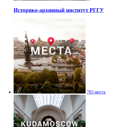
Историко-архивный институт РГГУ
783 места