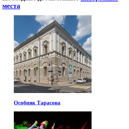
места
Особняк Тарасова