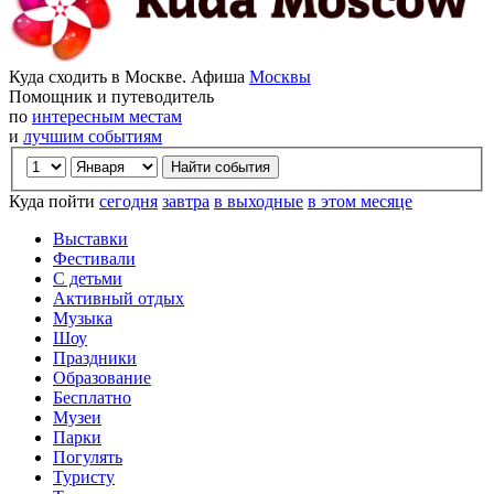
Куда сходить в Москве. Афиша
Москвы
Помощник и путеводитель
по
интересным местам
и
лучшим событиям
Куда пойти
сегодня
завтра
в выходные
в этом месяце
Выставки
Фестивали
С детьми
Активный отдых
Музыка
Шоу
Праздники
Образование
Бесплатно
Музеи
Парки
Погулять
Туристу