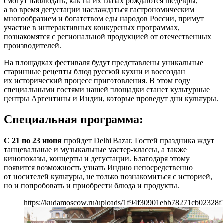
смогут наблюдать, как на их глазах рождаются шедевры,
а во время дегустации наслаждаться гастрономическим
многообразием и богатством еды народов России, примут
участие в интерактивных конкурсных программах,
познакомятся с региональной продукцией от отечественных
производителей.
На площадках фестиваля будут представлены уникальные
старинные рецепты блюд русской кухни и воссоздан
их исторический процесс приготовления. В этом году
специальными гостями нашей площадки станет культурные
центры Аргентины и Индии, которые проведут дни культуры.
Специальная программа:
С 21 по 23 июня
пройдет Delhi Bazar. Гостей праздника ждут
танцевальные и музыкальные мастер-классы, а также
кинопоказы, концерты и дегустации. Благодаря этому
появится возможность узнать Индию непосредственно
от носителей культуры, не только познакомиться с историей,
но и попробовать и приобрести блюда и продукты.
https://kudamoscow.ru/uploads/1f94f30901ebb78271cb02328f