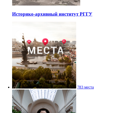
Историко-архивный институт РГГУ
783 места