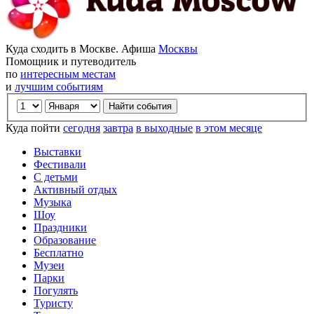
Куда сходить в Москве. Афиша
Москвы
Помощник и путеводитель
по
интересным местам
и
лучшим событиям
Куда пойти
сегодня
завтра
в выходные
в этом месяце
Выставки
Фестивали
С детьми
Активный отдых
Музыка
Шоу
Праздники
Образование
Бесплатно
Музеи
Парки
Погулять
Туристу