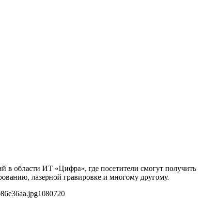
 в области ИТ «Цифра», где посетители смогут получить
рованию, лазерной гравировке и многому другому.
086e36aa.jpg
1080
720