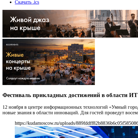
Скачать .ics
Фестиваль прикладных достижений в области ИТ
12 ноября в центре информационных технологий «Умный город
новые знания в области инноваций. Для гостей проведут восе
https://kudamoscow.ru/uploads/889fddff82b8836b6c05f585086