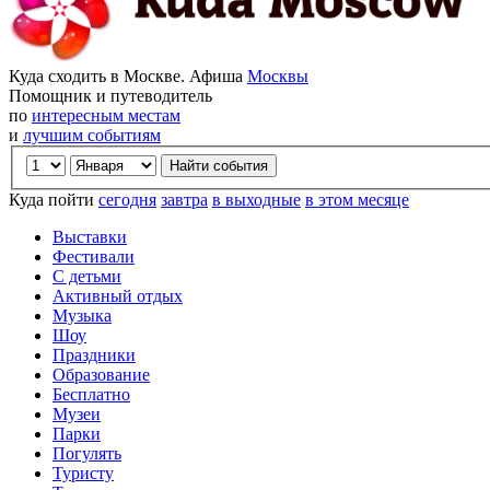
Куда сходить в Москве. Афиша
Москвы
Помощник и путеводитель
по
интересным местам
и
лучшим событиям
Куда пойти
сегодня
завтра
в выходные
в этом месяце
Выставки
Фестивали
С детьми
Активный отдых
Музыка
Шоу
Праздники
Образование
Бесплатно
Музеи
Парки
Погулять
Туристу