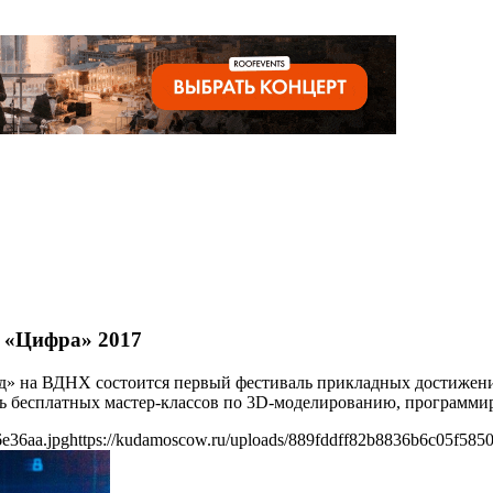
 «Цифра» 2017
» на ВДНХ состоится первый фестиваль прикладных достижений
мь бесплатных мастер-классов по 3D-моделированию, программи
e36aa.jpg
https://kudamoscow.ru/uploads/889fddff82b8836b6c05f585