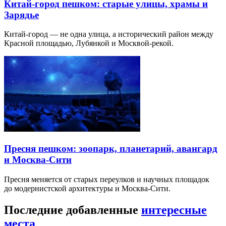
Китай-город пешком: старые улицы, храмы и
Зарядье
Китай-город — не одна улица, а исторический район между
Красной площадью, Лубянкой и Москвой-рекой.
Пресня пешком: зоопарк, планетарий, авангард
и Москва-Сити
Пресня меняется от старых переулков и научных площадок
до модернистской архитектуры и Москва-Сити.
Последние добавленные
интересные
места