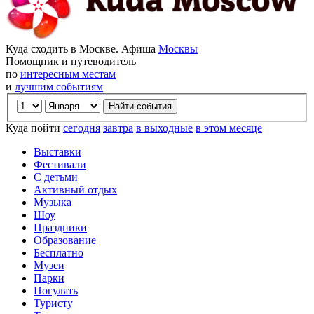
Куда сходить в Москве. Афиша
Москвы
Помощник и путеводитель
по
интересным местам
и
лучшим событиям
Куда пойти
сегодня
завтра
в выходные
в этом месяце
Выставки
Фестивали
С детьми
Активный отдых
Музыка
Шоу
Праздники
Образование
Бесплатно
Музеи
Парки
Погулять
Туристу