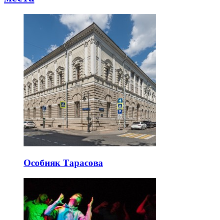
Особняк Тарасова