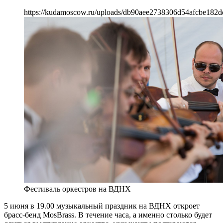
https://kudamoscow.ru/uploads/db90aee2738306d54afcbe182d
Фестиваль оркестров на ВДНХ
5 июня в 19.00 музыкальный праздник на ВДНХ откроет
брасс-бенд MosBrass. В течение часа, а именно столько будет