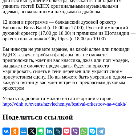
длиться выступление оркестра, музыканты постараются
удивить гостей ВДНХ оригинальными музыкальными
идеями, неожиданными находками и драйвом.
12 июня в программе — балканский духовой оркестр
Bubamara Brass Band (с 16.00 до 17.00), Русский имперский
духовой оркестр (17.00 до 18.00) и прямиком из Шотландии —
оркестр волынщиков City Pipes (с 18.00 до 19.00).
Вы никогда не узнаете заранее, на какой аллее или площади
ВДНХ зазвучат трубы и фанфары, вы не сможете
предположить, ждет ли вас классика, джаз или поп-модерн,
вы даже не сможете предугадать, будет ли оркестр
маршировать, сидеть в тени деревьев или украсит своим
присутствием сцену. Но вы можете быть уверены в одном —
каждую пятницу вас ждет встреча с прекрасным духовым
оркестром.
Узнать подробности можно на сайте организаторов:
http://vdnh.ru/events/razvlecheniya/festival-orkestrov-na-vdnkh/
Поделиться ссылкой