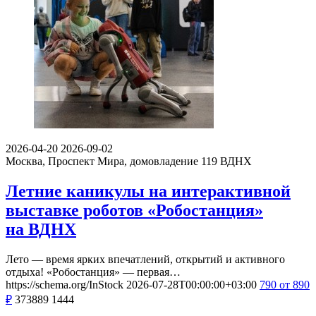
2026-04-20
2026-09-02
Москва, Проспект Мира, домовладение 119
ВДНХ
Летние каникулы на интерактивной
выставке роботов «Робостанция»
на ВДНХ
Лето — время ярких впечатлений, открытий и активного
отдыха! «Робостанция» — первая…
https://schema.org/InStock
2026-07-28T00:00:00+03:00
790
от 890
₽
373889
1444