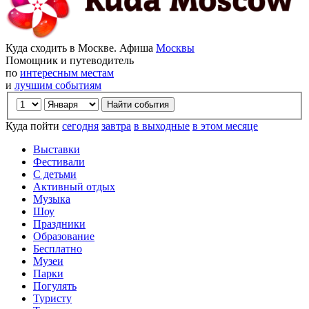
Куда сходить в Москве. Афиша
Москвы
Помощник и путеводитель
по
интересным местам
и
лучшим событиям
Куда пойти
сегодня
завтра
в выходные
в этом месяце
Выставки
Фестивали
С детьми
Активный отдых
Музыка
Шоу
Праздники
Образование
Бесплатно
Музеи
Парки
Погулять
Туристу