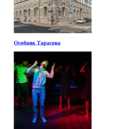
Особняк Тарасова