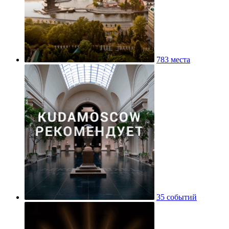
783 места
35 событий