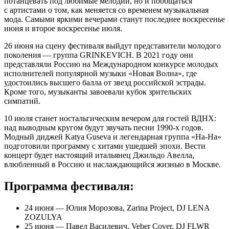
потанцевать под любимые мелодии, но и пообщаться
с артистами о том, как меняется со временем музыкальная
мода. Самыми яркими вечерами станут последнее воскресенье
июня и второе воскресенье июля.
26 июня на сцену фестиваля выйдут представители молодого
поколения — группа GRINKEVICH. В 2021 году они
представляли Россию на Международном конкурсе молодых
исполнителей популярной музыки «Новая Волна», где
удостоились высшего балла от звезд российской эстрады.
Кроме того, музыканты завоевали кубок зрительских
симпатий.
10 июля станет ностальгическим вечером для гостей ВДНХ:
над выводным кругом будут звучать песни 1990-х годов.
Модный диджей Katya Guseva и легендарная группа «На-На»
подготовили программу с хитами ушедшей эпохи. Вести
концерт будет настоящий итальянец Джильдо Авелла,
влюбленный в Россию и наслаждающийся жизнью в Москве.
Программа фестиваля:
24 июня — Юлия Морозова, Zarina Project, DJ LENA
ZOZULYA
25 июня — Павел Василевич, Veber Cover, DJ FLWR