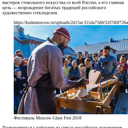
мастеров стекольного искусства со всей России, а его главная
цель — возрождение богатых традиций российского
художественно стеклоделия.
https://kudamoscow.ru/uploads/2d15ac311da73dfe52f7d0f726a
Фестиваль Moscow Glass Fest 2018
Познакомиться с работами из стекла российских художников