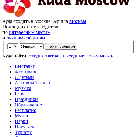
Куда сходить в Москве. Афиша
Москвы
Помощник и путеводитель
по
интересным местам
и
лучшим событиям
Куда пойти
сегодня
завтра
в выходные
в этом месяце
Выставки
Фестивали
С детьми
Активный отдых
Музыка
Шоу
Праздники
Образование
Бесплатно
Музеи
Парки
Погулять
Туристу