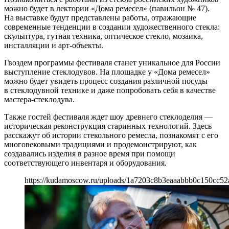
можно будет в лектории «Дома ремесел» (павильон № 47).
На выставке будут представлены работы, отражающие
современные тенденции в создании художественного стекла:
скульптура, гутная техника, оптическое стекло, мозаика,
инсталляции и арт-объекты.
Гвоздем программы фестиваля станет уникальное для России
выступление стеклодувов. На площадке у «Дома ремесел»
можно будет увидеть процесс создания различной посуды
в стеклодувной технике и даже попробовать себя в качестве
мастера-стеклодува.
Также гостей фестиваля ждет шоу древнего стеклоделия —
историческая реконструкция старинных технологий. Здесь
расскажут об истории стекольного ремесла, познакомят с его
многовековыми традициями и продемонстрируют, как
создавались изделия в разное время при помощи
соответствующего инвентаря и оборудования.
https://kudamoscow.ru/uploads/1a7203c8b3eaaabbb0c150cc52