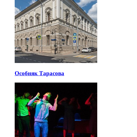
Особняк Тарасова