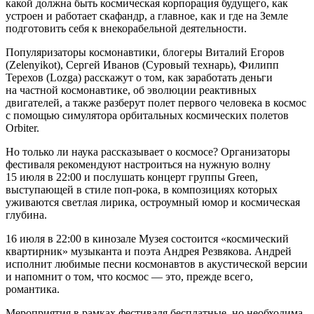
какой должна быть космическая корпорация будущего, как
устроен и работает скафандр, а главное, как и где на Земле
подготовить себя к внекорабельной деятельности.
Популяризаторы космонавтики, блогеры Виталий Егоров
(Zelenyikot), Сергей Иванов (Суровый технарь), Филипп
Терехов (Lozgа) расскажут о том, как заработать деньги
на частной космонавтике, об эволюции реактивных
двигателей, а также разберут полет первого человека в космос
с помощью симулятора орбитальных космических полетов
Orbiter.
Но только ли наука рассказывает о космосе? Организаторы
фестиваля рекомендуют настроиться на нужную волну
15 июля в 22:00 и послушать концерт группы Green,
выступающей в стиле поп-рока, в композициях которых
уживаются светлая лирика, остроумный юмор и космическая
глубина.
16 июля в 22:00 в кинозале Музея состоится «космический
квартирник» музыканта и поэта Андрея Резвякова. Андрей
исполнит любимые песни космонавтов в акустической версии
и напомнит о том, что космос — это, прежде всего,
романтика.
Мероприятия в рамках фестиваля бесплатные, но необходима