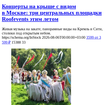
Концерты на крыше с видом
в Москве: три центральных площадки
Roofevents этим летом
Живая музыка на закате, панорамные виды на Кремль и Сити,
столики под открытым небом.
https://schema.org/InStock
2026-08-06T00:00:00+03:00
3599
от 3
599
₽
15388
33