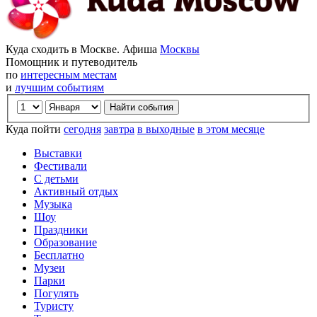
Куда сходить в Москве. Афиша
Москвы
Помощник и путеводитель
по
интересным местам
и
лучшим событиям
Куда пойти
сегодня
завтра
в выходные
в этом месяце
Выставки
Фестивали
С детьми
Активный отдых
Музыка
Шоу
Праздники
Образование
Бесплатно
Музеи
Парки
Погулять
Туристу