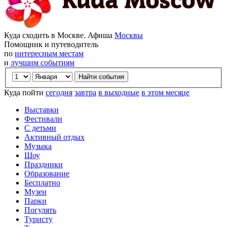
Куда сходить в Москве. Афиша
Москвы
Помощник и путеводитель
по
интересным местам
и
лучшим событиям
Куда пойти
сегодня
завтра
в выходные
в этом месяце
Выставки
Фестивали
С детьми
Активный отдых
Музыка
Шоу
Праздники
Образование
Бесплатно
Музеи
Парки
Погулять
Туристу