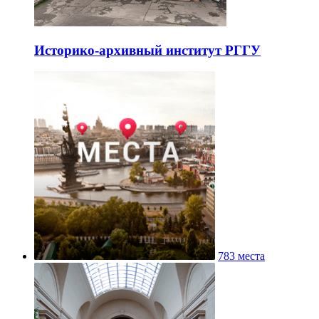
Историко-архивный институт РГГУ
783 места