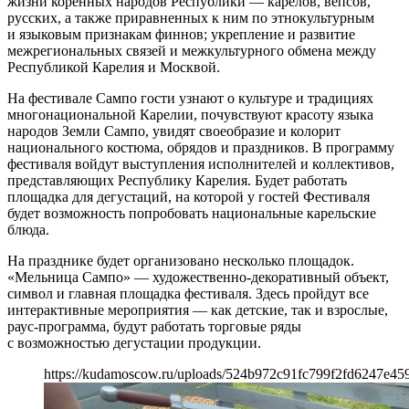
жизни коренных народов Республики — карелов, вепсов,
русских, а также приравненных к ним по этнокультурным
и языковым признакам финнов; укрепление и развитие
межрегиональных связей и межкультурного обмена между
Республикой Карелия и Москвой.
На фестивале Сампо гости узнают о культуре и традициях
многонациональной Карелии, почувствуют красоту языка
народов Земли Сампо, увидят своеобразие и колорит
национального костюма, обрядов и праздников. В программу
фестиваля войдут выступления исполнителей и коллективов,
представляющих Республику Карелия. Будет работать
площадка для дегустаций, на которой у гостей Фестиваля
будет возможность попробовать национальные карельские
блюда.
На празднике будет организовано несколько площадок.
«Мельница Сампо» — художественно-декоративный объект,
символ и главная площадка фестиваля. Здесь пройдут все
интерактивные мероприятия — как детские, так и взрослые,
раус-программа, будут работать торговые ряды
с возможностью дегустации продукции.
https://kudamoscow.ru/uploads/524b972c91fc799f2fd6247e45