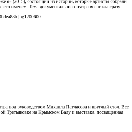
е я» (2015), состоящий из историй, которые артисты собрали
с его именем. Тема документального театра возникла сразу.
9bdea88b.jpg
1200
600
атра под руководством Михаила Патласова и круглый стол. Все
овой Третьяковке на Крымском Валу и выставка, посвященная