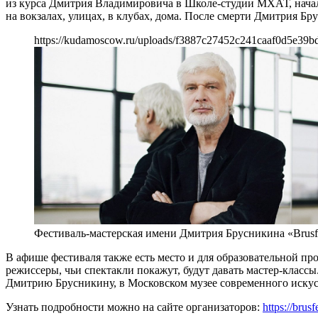
из курса Дмитрия Владимировича в Школе-студии МХАТ, началс
на вокзалах, улицах, в клубах, дома. После смерти Дмитрия Бр
https://kudamoscow.ru/uploads/f3887c27452c241caaf0d5e39b
Фестиваль-мастерская имени Дмитрия Брусникина «Brusf
В афише фестиваля также есть место и для образовательной пр
режиссеры, чьи спектакли покажут, будут давать мастер-класс
Дмитрию Брусникину, в Московском музее современного искус
Узнать подробности можно на сайте организаторов:
https://brusf