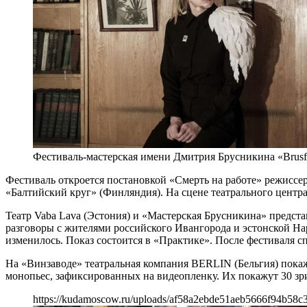
Фестиваль-мастерская имени Дмитрия Брусникина «Brusf
Фестиваль откроется постановкой «Смерть на работе» режиссер
«Балтийский круг» (Финляндия). На сцене театрального центр
Театр Vaba Lava (Эстония) и «Мастерская Брусникина» предс
разговоры с жителями российского Ивангорода и эстонской На
изменилось. Показ состоится в «Практике». После фестиваля сп
На «Винзаводе» театральная компания BERLIN (Бельгия) покаже
монопьес, зафиксированных на видеопленку. Их покажут 30 зр
https://kudamoscow.ru/uploads/af58a2ebde51aeb5666f94b58c3