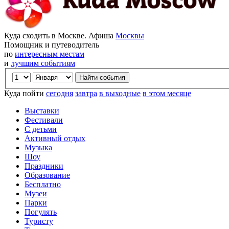
Куда сходить в Москве. Афиша
Москвы
Помощник и путеводитель
по
интересным местам
и
лучшим событиям
Куда пойти
сегодня
завтра
в выходные
в этом месяце
Выставки
Фестивали
С детьми
Активный отдых
Музыка
Шоу
Праздники
Образование
Бесплатно
Музеи
Парки
Погулять
Туристу