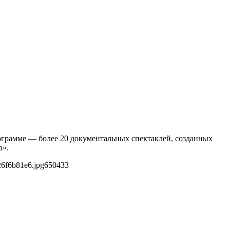
ограмме — более 20 документальных спектаклей, созданных
а».
26f6b81e6.jpg
650
433