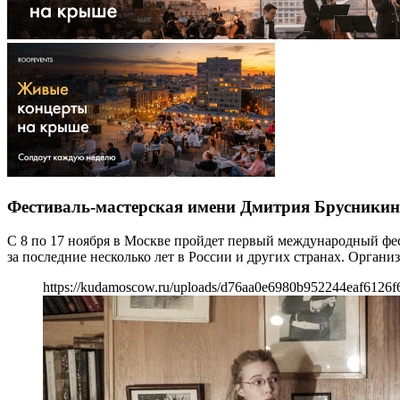
Фестиваль-мастерская имени Дмитрия Брусникина
С 8 по 17 ноября в Москве пройдет первый международный фес
за последние несколько лет в России и других странах. Орган
https://kudamoscow.ru/uploads/d76aa0e6980b952244eaf6126f