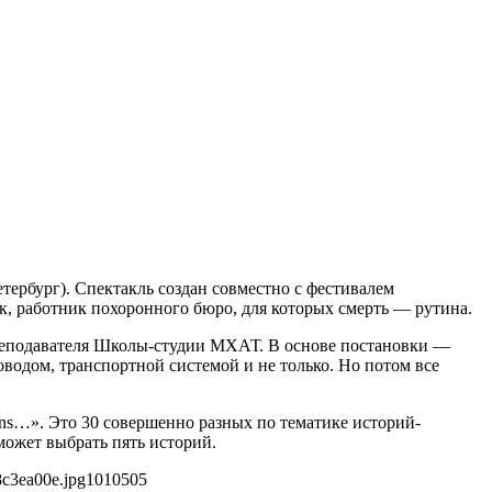
тербург). Спектакль создан совместно с фестивалем
к, работник похоронного бюро, для которых смерть — рутина.
преподавателя Школы-студии МХАТ. В основе постановки —
водом, транспортной системой и не только. Но потом все
ons…». Это 30 совершенно разных по тематике историй-
может выбрать пять историй.
8c3ea00e.jpg
1010
505