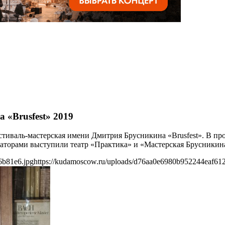
 «Brusfest» 2019
тиваль-мастерская имени Дмитрия Брусникина «Brusfest». В пр
изаторами выступили театр «Практика» и «Мастерская Брусникин
6b81e6.jpg
https://kudamoscow.ru/uploads/d76aa0e6980b952244eaf61