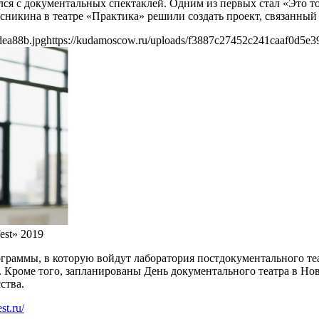
я с документальных спектаклей. Одним из первых стал «Это тож
усникина в театре «Практика» решили создать проект, связанный 
dea88b.jpg
https://kudamoscow.ru/uploads/f3887c27452c241caaf0d5e3
est» 2019
ограммы, в которую войдут лаборатория постдокументального те
ы. Кроме того, запланированы День документального театра в Н
ства.
est.ru/