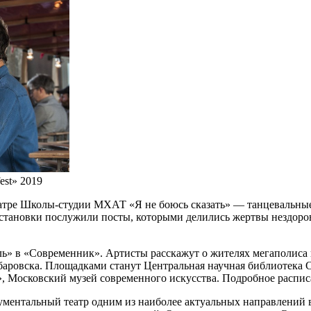
est» 2019
еатре Школы-студии МХАТ «Я не боюсь сказать» — танцевальные
становки послужили посты, которыми делились жертвы нездоро
ь» в «Современник». Артисты расскажут о жителях мегаполиса 
баровска. Площадками станут Центральная научная библиотека 
», Московский музей современного искусства. Подробное расписа
окументальный театр одним из наиболее актуальных направлений 