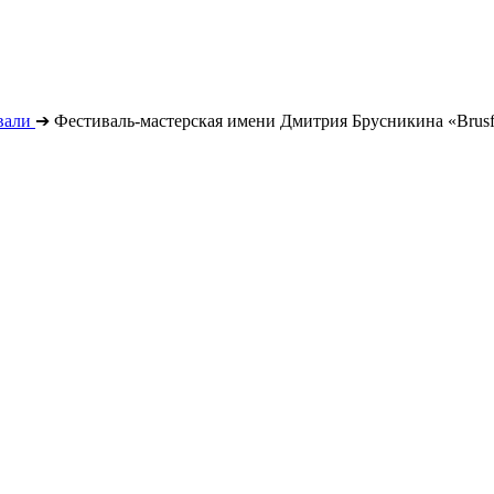
вали
➔
Фестиваль-мастерская имени Дмитрия Брусникина «Brusf