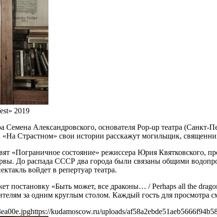
est» 2019
а Семена Александровского, основателя Pop-up театра (Санкт-Пе
а «На Страстном» свои истории расскажут могильщик, священни
тавят «Пограничное состояние» режиссера Юрия Квятковского, 
рвы. До распада СССР два города были связаны общими водопро
ектакль войдет в репертуар театра.
т постановку «Быть может, все драконы… / Perhaps all the drag
ителям за одним круглым столом. Каждый гость для просмотра с
ea00e.jpg
https://kudamoscow.ru/uploads/af58a2ebde51aeb5666f94b5