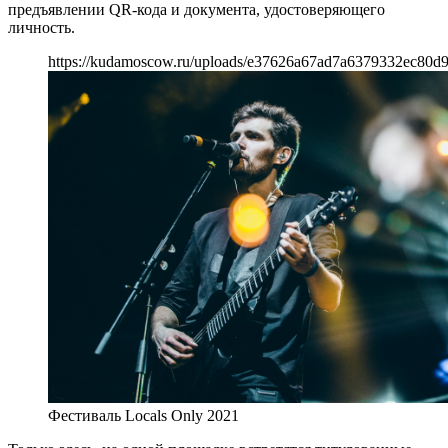
предъявлении QR-кода и документа, удостоверяющего
личность.
https://kudamoscow.ru/uploads/e37626a67ad7a6379332ec80d9
Фестиваль Locals Only 2021