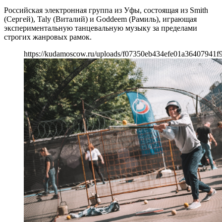
Российская электронная группа из Уфы, состоящая из Smith
(Сергей), Taly (Виталий) и Goddeem (Рамиль), играющая
экспериментальную танцевальную музыку за пределами
строгих жанровых рамок.
https://kudamoscow.ru/uploads/f07350eb434efe01a36407941f