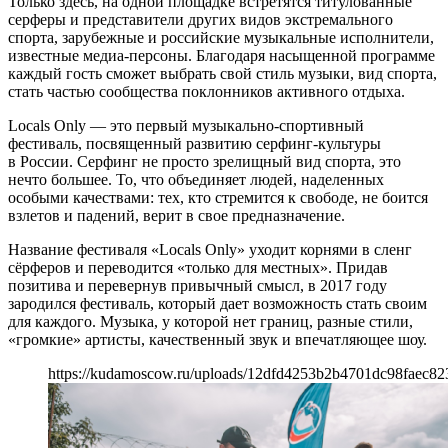
Только здесь, на одной площадке встретятся титулованные
серферы и представители других видов экстремального
спорта, зарубежные и российские музыкальные исполнители,
известные медиа-персоны. Благодаря насыщенной программе
каждый гость сможет выбрать свой стиль музыки, вид спорта,
стать частью сообщества поклонников активного отдыха.
Locals Only — это первый музыкально-спортивный
фестиваль, посвященный развитию серфинг-культуры
в России. Серфинг не просто зрелищный вид спорта, это
нечто большее. То, что объединяет людей, наделенных
особыми качествами: тех, кто стремится к свободе, не боится
взлетов и падений, верит в свое предназначение.
Название фестиваля «Locals Only» уходит корнями в сленг
сёрферов и переводится «только для местных». Придав
позитива и перевернув привычный смысл, в 2017 году
зародился фестиваль, который дает возможность стать своим
для каждого. Музыка, у которой нет границ, разные стили,
«громкие» артисты, качественный звук и впечатляющее шоу.
https://kudamoscow.ru/uploads/12dfd4253b2b4701dc98faec823