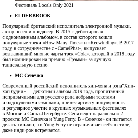
Фестиваль Locals Only 2021
ELDERBROOK
Популярный британский исполнитель электронной музыки,
автор песен и продюсер. В 2015 г. дебютировал
с одноименным альбомом, в состав которого вошли
популярные треки «How Many Times» и «Reewinding». В 2017
году, в сотрудничестве с «CamelPhat», выпускает
возглавивший многие чарты трек «Cola», который в 2018 году
был номинирован на премию «Грэмми» за лучшую
танцевальную песню.
МС Сенечка
Современный российский исполнитель хип-хопа и рэпа"Хип-
хоп будни» — дебютный альбом 2019 года, пропитанный
непривычными для русского рэпа добрыми текстами
и олдскульными сэмплами, принес артисту популярность
и регулярное участие в крупных музыкальных фестивалях
в Москве и Санкт-Петербурге. Сеня ведет параллельно 2
проекта: МС Сенечка и Yung Ferry. В «Сенечке» он пытается
делать хип-хоп, а в Yung Ferry не ограничивает себя в стиле,
даже инди-рок встречается.