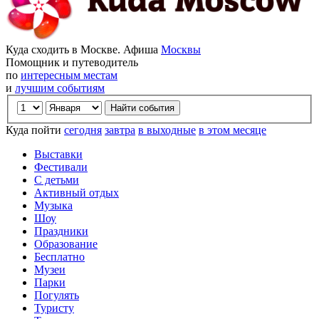
Куда сходить в Москве. Афиша
Москвы
Помощник и путеводитель
по
интересным местам
и
лучшим событиям
Куда пойти
сегодня
завтра
в выходные
в этом месяце
Выставки
Фестивали
С детьми
Активный отдых
Музыка
Шоу
Праздники
Образование
Бесплатно
Музеи
Парки
Погулять
Туристу