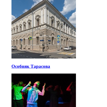
Особняк Тарасова