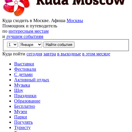
Куда сходить в Москве. Афиша
Москвы
Помощник и путеводитель
по
интересным местам
и
лучшим событиям
Куда пойти
сегодня
завтра
в выходные
в этом месяце
Выставки
Фестивали
С детьми
Активный отдых
Музыка
Шоу
Праздники
Образование
Бесплатно
Музеи
Парки
Погулять
Туристу