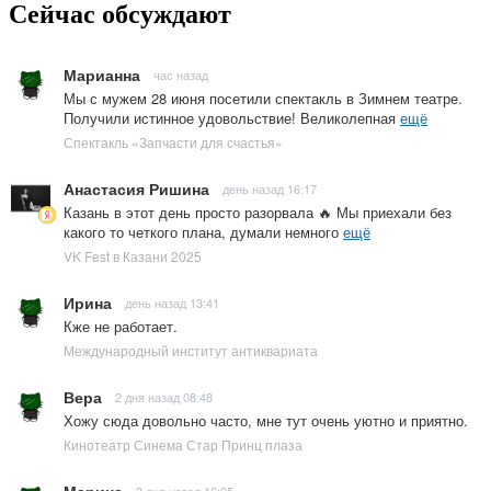
Сейчас обсуждают
Марианна
час назад
Мы с мужем 28 июня посетили спектакль в Зимнем театре.
Получили истинное удовольствие! Великолепная
ещё
Спектакль «Запчасти для счастья»
Анастасия Ришина
день назад 16:17
Казань в этот день просто разорвала 🔥 Мы приехали без
какого то четкого плана, думали немного
ещё
VK Fest в Казани 2025
Ирина
день назад 13:41
Кже не работает.
Международный институт антиквариата
Вера
2 дня назад 08:48
Хожу сюда довольно часто, мне тут очень уютно и приятно.
Кинотеатр Синема Стар Принц плаза