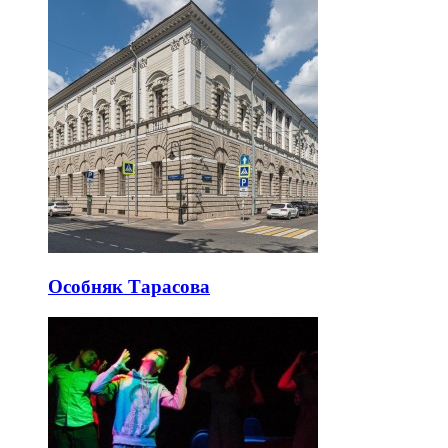
Особняк Тарасова