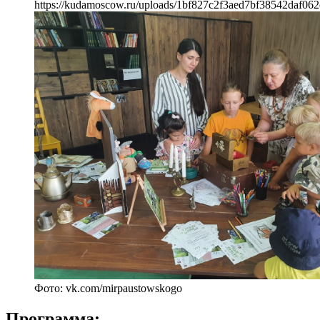
https://kudamoscow.ru/uploads/1bf827c2f3aed7bf38542daf062
Фото: vk.com/mirpaustowskogo
Программа: