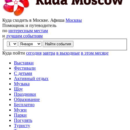
Куда сходить в Москве. Афиша
Москвы
Помощник и путеводитель
по
интересным местам
и
лучшим событиям
Куда пойти
сегодня
завтра
в выходные
в этом месяце
Выставки
Фестивали
С детьми
Активный отдых
Музыка
Шоу
Праздники
Образование
Бесплатно
Музеи
Парки
Погулять
Туристу